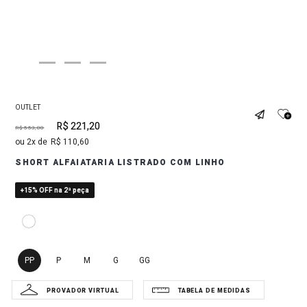
OUTLET
R$
221
,
20
R$
553
,
00
2
R$
110
,
60
SHORT ALFAIATARIA LISTRADO COM LINHO
+15% OFF na 2ª peça
PP
P
M
G
GG