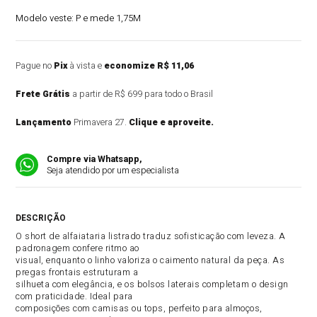
Modelo veste:
P e mede 1,75M
Pague no
Pix
à vista e
economize R$ 11,06
Frete Grátis
a partir de R$ 699 para todo o Brasil
Lançamento
Primavera 27.
Clique e aproveite.
Compre via Whatsapp,
Seja atendido por um especialista
DESCRIÇÃO DO PRODUTO
O short de alfaiataria listrado traduz sofisticação com leveza. A
padronagem confere ritmo ao
visual, enquanto o linho valoriza o caimento natural da peça. As
pregas frontais estruturam a
silhueta com elegância, e os bolsos laterais completam o design
com praticidade. Ideal para
composições com camisas ou tops, perfeito para almoços,