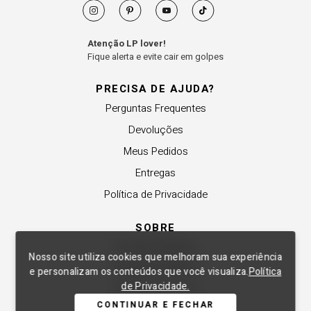
Atenção LP lover!
Fique alerta e evite cair em golpes
PRECISA DE AJUDA?
Perguntas Frequentes
Devoluções
Meus Pedidos
Entregas
Política de Privacidade
SOBRE
A Lança Perfume
Nosso site utiliza cookies que melhoram sua experiência
Revender a Marca
e personalizam os conteúdos que você visualiza.
Política
de Privacidade.
Trabalhe Conosco
CONTINUAR E FECHAR