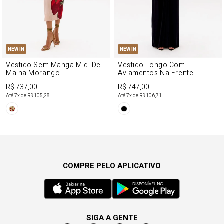
NEW IN
NEW IN
Vestido Sem Manga Midi De
Vestido Longo Com
Malha Morango
Aviamentos Na Frente
R$ 737,00
R$ 747,00
Até
7
x de
R$ 105,28
Até
7
x de
R$ 106,71
COMPRE PELO APLICATIVO
SIGA A GENTE