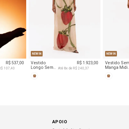
M
G
PP
P
NEW IN
NEW IN
R$ 537,00
Vestido
R$ 1.923,00
Vestido Se
Longo Sem
Manga Midi
R$ 107,40
Até
8
x de
R$ 240,37
Alças De
De Malha
Chiffon
Morango
Morango
APOIO