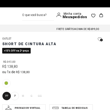
O que você busca?
FRETE GRÁTIS NAS COMPRAS A PARTIR DE R$699
FRETE GRÁTIS ACIMA DE R$699,00
FRETE GRÁTIS NAS COMPRAS A PARTIR DE R$699
OUTLET
FRETE GRÁTIS ACIMA DE R$699,00
SHORT DE CINTURA ALTA
FRETE GRÁTIS NAS COMPRAS A PARTIR DE R$699
+15% OFF na 2ª peça
R$
347
,
00
R$
138
,
80
1
R$
138
,
80
PP
P
M
G
GG