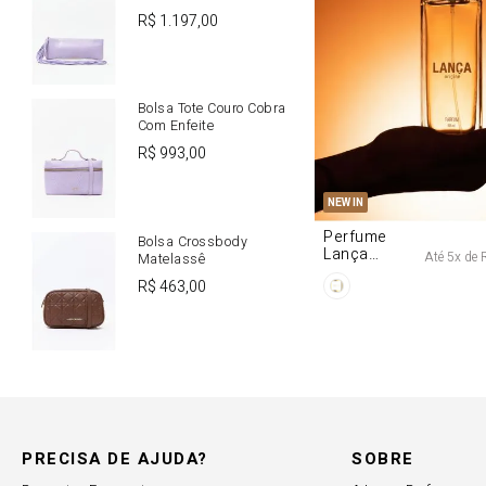
R$
1
.
197
,
00
Bolsa Tote Couro Cobra
Com Enfeite
R$
993
,
00
U
NEW IN
Perfume
Bolsa Crossbody
Lança
Até
5
x de
Matelassê
Origine 50ml
R$
463
,
00
PRECISA DE AJUDA?
SOBRE