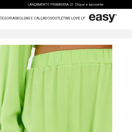
LANÇAMENTO PRIMAVERA 27. Clique e aproveite.
PERSONAL SHOPPER | garanta benefícios exclusivos. CONSULTAR >
TEGORIAS
BOLSAS E CALÇADOS
OUTLET
WE LOVE LP
FRETE GRÁTIS | a partir de R$ 699. APROVEITAR >
TERMOS MAIS BUSCADOS
OUTLET: ATÉ 65% OFF + 15 OFF NA 2ª PEÇA. Compre Agora >
1
º
vestido
LANÇAMENTO PRIMAVERA 27. Clique e aproveite.
2
º
bolsa
3
º
calca jeans
4
º
blusa
5
º
calca
6
º
bota
7
º
vestido curto
8
º
tenis
9
º
t shirt
10
º
saia