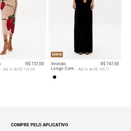
M
G
PP
P
M
G
NEW IN
m
R$ 737,00
Vestido
R$ 747,00
Longo Com
Até
7
x de
R$ 105,28
Até
7
x de
R$ 106,71
Aviamentos
Na Frente
COMPRE PELO APLICATIVO