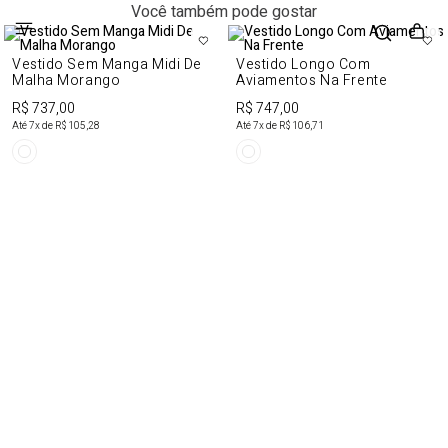
Você também pode gostar
Vestido Sem Manga Midi De
Vestido Longo Com
Malha Morango
Aviamentos Na Frente
R$ 737,00
R$ 747,00
Até
7
x de
R$ 105,28
Até
7
x de
R$ 106,71