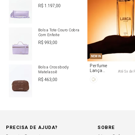
R$
1
.
197
,
00
Bolsa Tote Couro Cobra
Com Enfeite
R$
993
,
00
U
NEW IN
Perfume
Bolsa Crossbody
Lança
Até
5
x de
Matelassê
Origine 50ml
R$
463
,
00
PRECISA DE AJUDA?
SOBRE