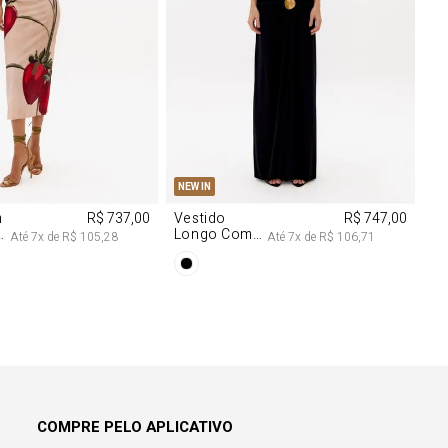
M
G
PP
P
M
G
NEW IN
m
R$ 737,00
Vestido
R$ 747,00
Longo Com
Até
7
x de
R$ 105,28
Até
7
x de
R$ 106,71
Aviamentos
Na Frente
COMPRE PELO APLICATIVO