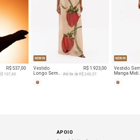
P
M
G
PP
P
NEW IN
NEW IN
R$ 537,00
Vestido
R$ 1.923,00
Vestido Se
Longo Sem
Manga Midi
R$ 107,40
Até
8
x de
R$ 240,37
Alças De
De Malha
Chiffon
Morango
Morango
APOIO