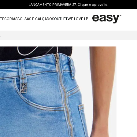
LANÇAMENTO PRIMAVERA 27. Clique e aproveite.
PERSONAL SHOPPER | garanta benefícios exclusivos. CONSULTAR >
TEGORIAS
BOLSAS E CALÇADOS
OUTLET
WE LOVE LP
FRETE GRÁTIS | a partir de R$ 699. APROVEITAR >
TERMOS MAIS BUSCADOS
OUTLET: ATÉ 65% OFF + 15 OFF NA 2ª PEÇA. Compre Agora >
NS COM CINTURA SUPER ALTA E ZÍPER LATERAL
1
º
vestido
LANÇAMENTO PRIMAVERA 27. Clique e aproveite.
2
º
bolsa
3
º
calca jeans
4
º
blusa
5
º
calca
6
º
vestido curto
7
º
bota
8
º
tenis
9
º
t shirt
10
º
saia