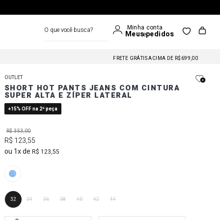
O que você busca?
FRETE GRÁTIS NAS COMPRAS A PARTIR DE R$699
FRETE GRÁTIS ACIMA DE R$699,00
FRETE GRÁTIS NAS COMPRAS A PARTIR DE R$699
OUTLET
FRETE GRÁTIS ACIMA DE R$699,00
SHORT HOT PANTS JEANS COM CINTURA
SUPER ALTA E ZÍPER LATERAL
FRETE GRÁTIS NAS COMPRAS A PARTIR DE R$699
+15% OFF na 2ª peça
R$
353
,
00
R$
123
,
55
1
R$
123
,
55
32
34
36
38
40
42
44