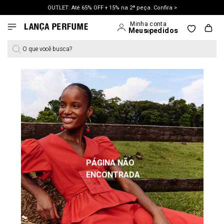
OUTLET: Até 65% OFF + 15% na 2ª peça. Confira >
LANÇAMENTO PRIMAVERA 27. Clique e aproveite.
O que você busca?
PÁGINA NÃO
ENCONTRADA