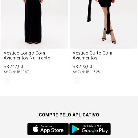
Vestido Longo Com
Vestido Curto Com
Aviamentos Na Frente
Aviamentos
R$ 747,00
R$ 793,00
Até
7
x de
R$ 106,71
Até
7
x de
R$ 113,28
COMPRE PELO APLICATIVO