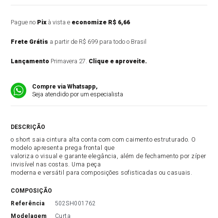
Pague no
Pix
à vista e
economize R$ 6,66
Frete Grátis
a partir de R$ 699 para todo o Brasil
Lançamento
Primavera 27.
Clique e aproveite.
Compre via Whatsapp,
Seja atendido por um especialista
DESCRIÇÃO DO PRODUTO
o short saia cintura alta conta com com caimento estruturado. O
modelo apresenta prega frontal que
valoriza o visual e garante elegância, além de fechamento por zíper
invisível nas costas. Uma peça
moderna e versátil para composições sofisticadas ou casuais.
COMPOSIÇÃO
referência
502SH001762
modelagem
Curta