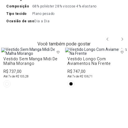
composição
68% poliéster 28% viscose 4% elastano
tipo tecido
Plano pesado
ocasião de uso
Dia a Dia
Você também pode gostar
Vestido Sem Manga Midi De
Vestido Longo Com
Malha Morango
Aviamentos Na Frente
R$ 737,00
R$ 747,00
Até
7
x de
R$ 105,28
Até
7
x de
R$ 106,71