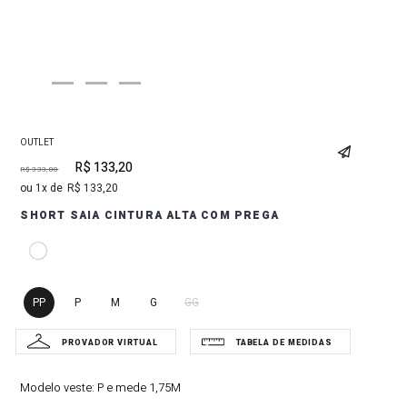
OUTLET
R$
133
,
20
R$
333
,
00
1
R$
133
,
20
SHORT SAIA CINTURA ALTA COM PREGA
PP
P
M
G
GG
Modelo veste:
P e mede 1,75M