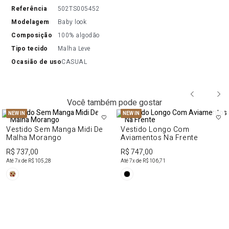
referência
502TS005452
modelagem
Baby look
composição
100% algodão
tipo tecido
Malha Leve
ocasião de uso
CASUAL
Você também pode gostar
NEW IN
NEW IN
Vestido Sem Manga Midi De
Vestido Longo Com
Malha Morango
Aviamentos Na Frente
R$ 737,00
R$ 747,00
Até
7
x de
R$ 105,28
Até
7
x de
R$ 106,71