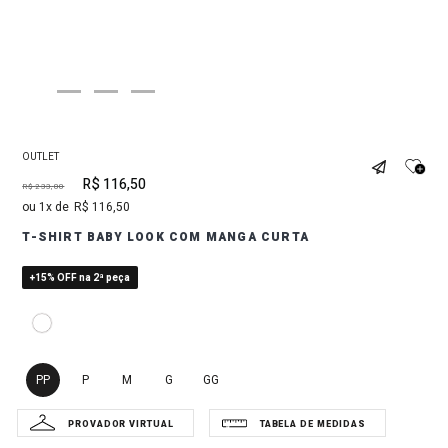
OUTLET
R$
116
,
50
R$
233
,
00
1
R$
116
,
50
T-SHIRT BABY LOOK COM MANGA CURTA
+15% OFF na 2ª peça
PP
P
M
G
GG