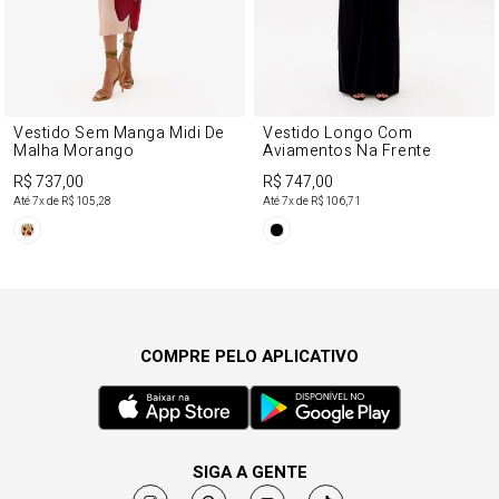
Vestido Sem Manga Midi De
Vestido Longo Com
Malha Morango
Aviamentos Na Frente
R$ 737,00
R$ 747,00
Até
7
x de
R$ 105,28
Até
7
x de
R$ 106,71
COMPRE PELO APLICATIVO
SIGA A GENTE