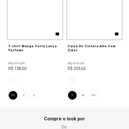
T-shirt Manga Curta Lança
Calça De Cintura Alta Com
Perfume
Zíper
R$ 277,00
R$ 577,00
R$ 138,50
R$ 259,65
PP
P
G
P
M
GG
Compre o look por
De: