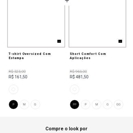
T-shirt Oversized Com
Short Comfort Com
Estampa
Aplicações
R$ 323,00
R$ 963,00
R$ 161,50
R$ 481,50
P
M
G
PP
P
M
G
GG
Compre o look por