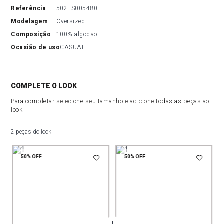
referência
502TS005480
modelagem
Oversized
composição
100% algodão
ocasião de uso
CASUAL
COMPLETE O LOOK
Para completar selecione seu tamanho e adicione todas as peças ao
look
2 peças do look
50%
OFF
50%
OFF