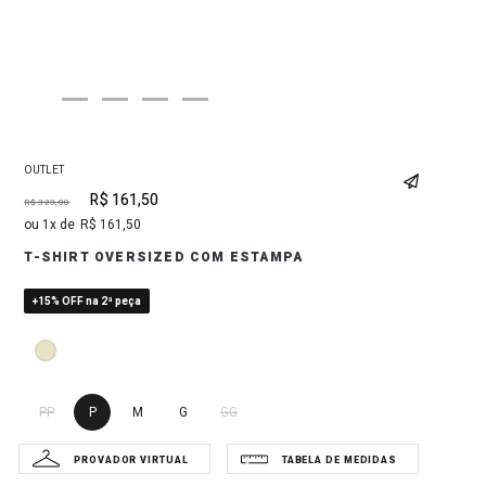
OUTLET
R$
161
,
50
R$
323
,
00
1
R$
161
,
50
T-SHIRT OVERSIZED COM ESTAMPA
+15% OFF na 2ª peça
PP
P
M
G
GG