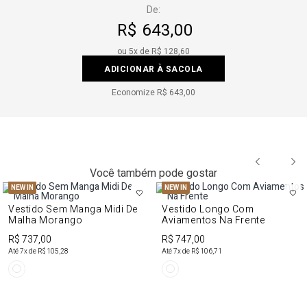
De:
R$ 643,00
ou
5
x de
R$ 128,60
ADICIONAR À SACOLA
Economize
R$ 643,00
Você também pode gostar
NEW IN
NEW IN
Vestido Sem Manga Midi De
Vestido Longo Com
Malha Morango
Aviamentos Na Frente
R$ 737,00
R$ 747,00
Até
7
x de
R$ 105,28
Até
7
x de
R$ 106,71