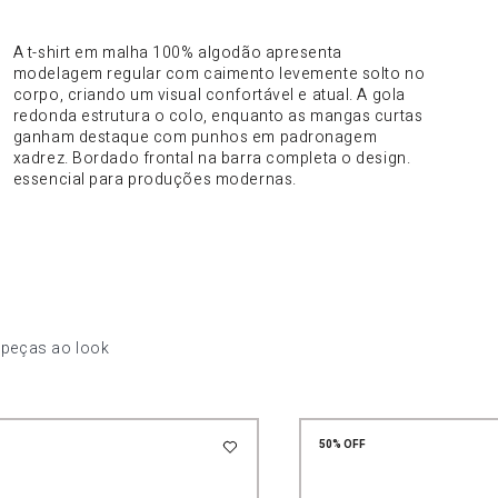
DO PRODUTO
A t-shirt em malha 100% algodão apresenta
modelagem regular com caimento levemente solto no
corpo, criando um visual confortável e atual. A gola
redonda estrutura o colo, enquanto as mangas curtas
ganham destaque com punhos em padronagem
xadrez. Bordado frontal na barra completa o design.
essencial para produções modernas.
 peças ao look
50%
OFF