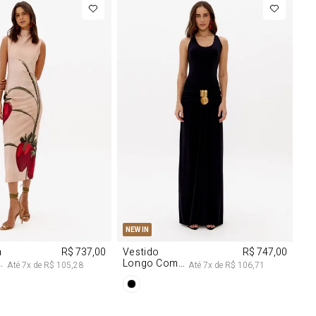
M
G
PP
P
M
G
NEW IN
m
R$ 737,00
Vestido
R$ 747,00
Longo Com
Até
7
x de
R$ 105,28
Até
7
x de
R$ 106,71
Aviamentos
Na Frente