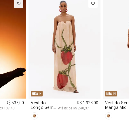
M
G
PP
P
NEW IN
NEW IN
R$ 537,00
Vestido
R$ 1.923,00
Vestido Se
Longo Sem
Manga Midi
R$ 107,40
Até
8
x de
R$ 240,37
Alças De
De Malha
Chiffon
Morango
Morango