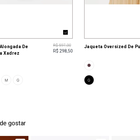
R$ 597,00
Alongada De
Jaqueta Oversized De P
R$ 298,50
ia Xadrez
M
G
G
de gostar