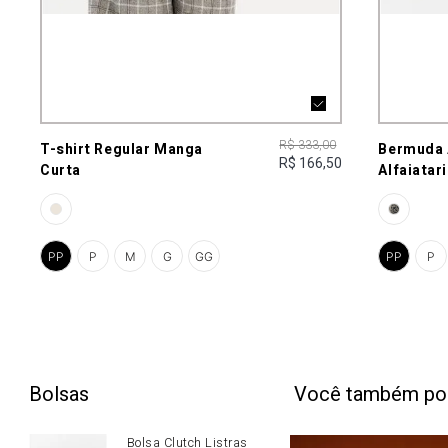
R$ 333,00
T-shirt Regular Manga
Bermuda 
R$ 166,50
Curta
Alfaiatar
PP
P
M
G
GG
PP
P
Bolsas
Você também po
Bolsa Clutch Listras