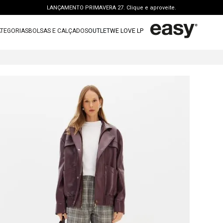
LANÇAMENTO PRIMAVERA 27. Clique e aproveite.
PERSONAL SHOPPER | garanta benefícios exclusivos. CONSULTAR >
TEGORIAS
BOLSAS E CALÇADOS
OUTLET
WE LOVE LP
FRETE GRÁTIS | a partir de R$ 699. APROVEITAR >
TERMOS MAIS BUSCADOS
OUTLET: ATÉ 65% OFF + 15 OFF NA 2ª PEÇA. Compre Agora >
1
º
vestido
LANÇAMENTO PRIMAVERA 27. Clique e aproveite.
2
º
bolsa
3
º
calca jeans
4
º
blusa
5
º
calca
6
º
vestido curto
7
º
bota
8
º
t shirt
9
º
regata
10
º
tenis