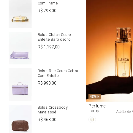
Com Frame
R$
793
,
00
Bolsa Clutch Couro
Enfeite Barbicacho
R$
1
.
197
,
00
Bolsa Tote Couro Cobra
Com Enfeite
R$
993
,
00
U
NEW IN
Perfume
Bolsa Crossbody
Lança
Até
5
x de
Matelassê
Origine 50ml
R$
463
,
00