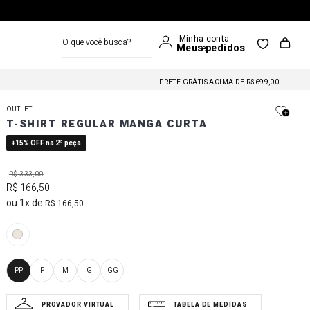
O que você busca?
FRETE GRÁTIS NAS COMPRAS A PARTIR DE R$699
FRETE GRÁTIS ACIMA DE R$699,00
FRETE GRÁTIS NAS COMPRAS A PARTIR DE R$699
OUTLET
FRETE GRÁTIS ACIMA DE R$699,00
T-SHIRT REGULAR MANGA CURTA
FRETE GRÁTIS NAS COMPRAS A PARTIR DE R$699
+15% OFF na 2ª peça
R$
333
,
00
R$
166
,
50
1
R$
166
,
50
PP
P
M
G
GG