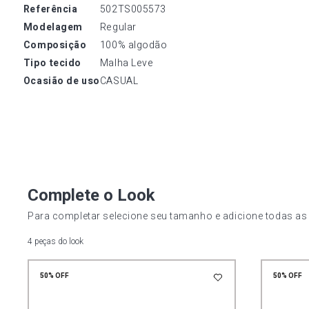
referência
502TS005573
modelagem
Regular
composição
100% algodão
tipo tecido
Malha Leve
ocasião de uso
CASUAL
Complete o Look
Para completar selecione seu tamanho e adicione todas as
4 peças do look
50%
OFF
50%
OFF