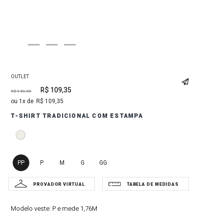
OUTLET
R$
109
,
35
R$
243
,
00
1
R$
109
,
35
T-SHIRT TRADICIONAL COM ESTAMPA
PP
P
M
G
GG
Modelo veste:
P e mede 1,76M