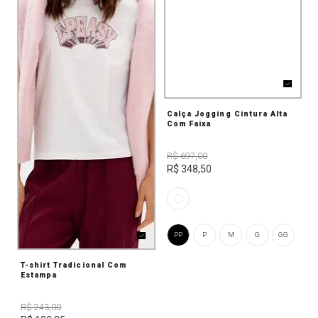
Calça Jogging Cintura Alta
Com Faixa
R$ 697,00
R$ 348,50
PP
P
M
G
GG
T-shirt Tradicional Com
Estampa
R$ 243,00