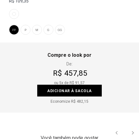
R$ 109,35
PP
P
M
G
GG
Compre o look por
De:
R$ 457,85
ou
5
x de
R$ 91,57
ADICIONAR À SACOLA
Economize
R$ 482,15
Você também pode gostar