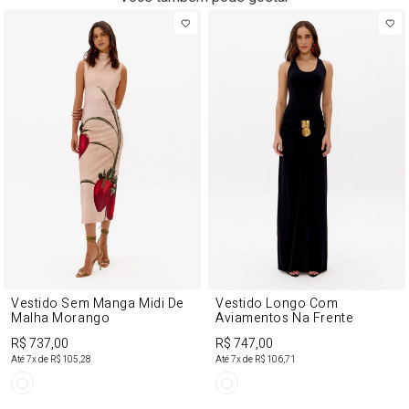
Vestido Sem Manga Midi De
Vestido Longo Com
Malha Morango
Aviamentos Na Frente
R$ 737,00
R$ 747,00
Até
7
x de
R$ 105,28
Até
7
x de
R$ 106,71