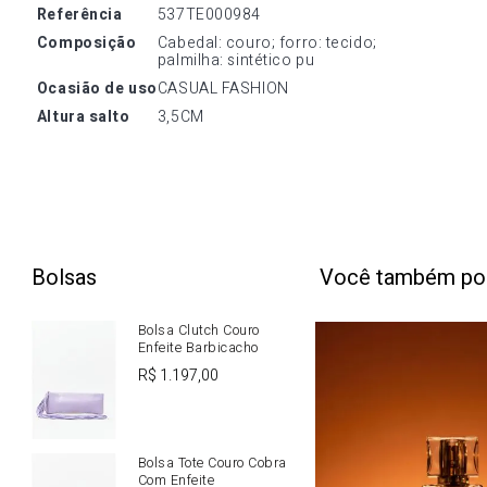
referência
537TE000984
composição
Cabedal: couro; forro: tecido; 
palmilha: sintético pu
ocasião de uso
CASUAL FASHION
altura salto
3,5CM
Bolsas
Você também po
Bolsa Clutch Couro
Enfeite Barbicacho
R$
1
.
197
,
00
Bolsa Tote Couro Cobra
Com Enfeite