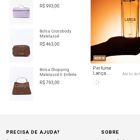
R$
993
,
00
Bolsa Crossbody
Matelassê
R$
463
,
00
U
NEW IN
Perfume
Bolsa Shopping
Lança
Até
5
x de
Matelassê E Enfeite
Origine 50ml
R$
793
,
00
PRECISA DE AJUDA?
SOBRE