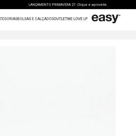
LANÇAMENTO PRIMAVERA 27. Clique e aproveite.
PERSONAL SHOPPER | garanta benefícios exclusivos. CONSULTAR >
TEGORIAS
BOLSAS E CALÇADOS
OUTLET
WE LOVE LP
FRETE GRÁTIS | a partir de R$ 699. APROVEITAR >
TERMOS MAIS BUSCADOS
OUTLET: ATÉ 65% OFF + 15 OFF NA 2ª PEÇA. Compre Agora >
1
º
vestido
LANÇAMENTO PRIMAVERA 27. Clique e aproveite.
2
º
bolsa
3
º
calca jeans
4
º
blusa
5
º
calca
6
º
bota
7
º
vestido curto
8
º
t shirt
9
º
saia
10
º
tenis