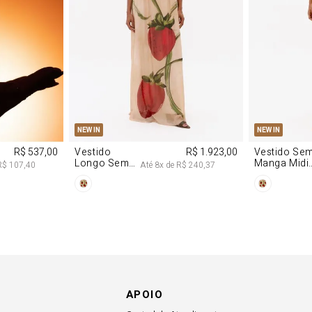
M
G
PP
P
NEW IN
NEW IN
R$ 537,00
Vestido
R$ 1.923,00
Vestido Se
Longo Sem
Manga Midi
R$ 107,40
Até
8
x de
R$ 240,37
Alças De
De Malha
Chiffon
Morango
Morango
APOIO