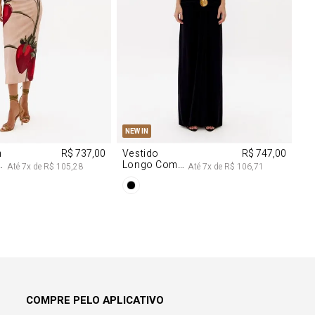
M
G
PP
P
M
G
NEW IN
m
R$ 737,00
Vestido
R$ 747,00
Longo Com
Até
7
x de
R$ 105,28
Até
7
x de
R$ 106,71
Aviamentos
Na Frente
COMPRE PELO APLICATIVO