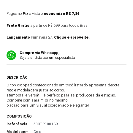
Pague no
Pix
à vista e
economize R$ 7,86
Frete Grátis
a partir de R$ 699 para todo o Brasil
Lançamento
Primavera 27.
Clique e aproveite.
Compre via Whatsapp,
Seja atendido por um especialista
DESCRIÇÃO DO PRODUTO
O top cropped confeccionado em tricô listrado apresenta decote
reto e modelagem justa ao corpo.
atemporal e versátil, é perfeito para as produções da estação.
Combine com saia midi no mesmo
padrão para um visual coordenado e elegante!
COMPOSIÇÃO
referência
503TP000189
modelagem
Cropped