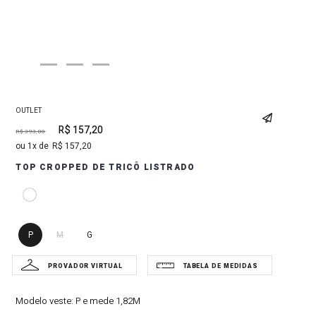
OUTLET
R$
157
,
20
R$
393
,
00
1
R$
157
,
20
TOP CROPPED DE TRICÔ LISTRADO
P
M
G
Modelo veste:
P e mede 1,82M