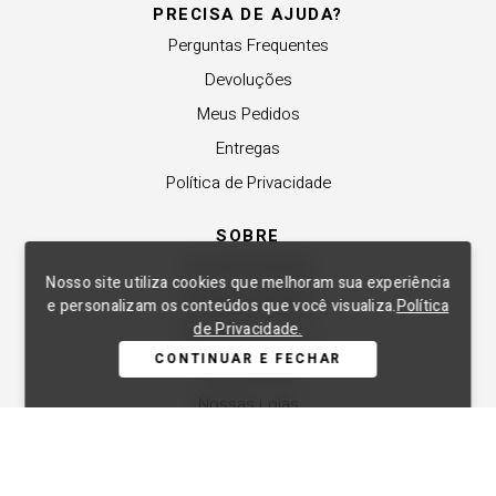
PRECISA DE AJUDA?
Perguntas Frequentes
Devoluções
Meus Pedidos
Entregas
Política de Privacidade
SOBRE
A Lança Perfume
Nosso site utiliza cookies que melhoram sua experiência
Revender a Marca
e personalizam os conteúdos que você visualiza.
Política
de Privacidade.
Trabalhe Conosco
CONTINUAR E FECHAR
Compre Local
Nossas Lojas
APOIO
Central de Atendimento