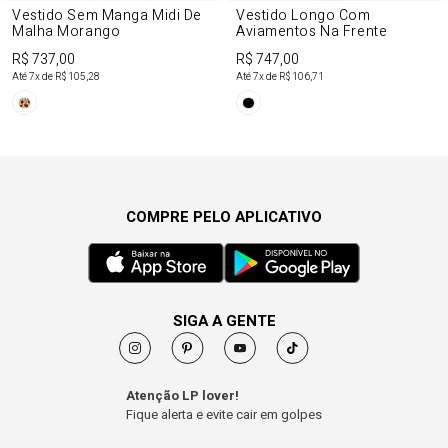
Vestido Sem Manga Midi De
Vestido Longo Com
Malha Morango
Aviamentos Na Frente
R$ 737,00
R$ 747,00
Até
7
x de
R$ 105,28
Até
7
x de
R$ 106,71
COMPRE PELO APLICATIVO
SIGA A GENTE
Atenção LP lover!
Fique alerta e evite cair em golpes