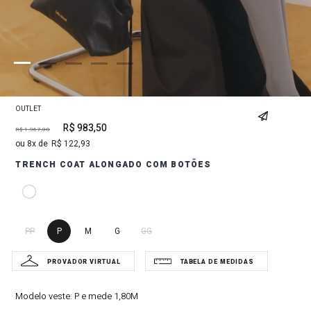
OUTLET
R$
983
,
50
R$
1
.
967
,
00
8
R$
122
,
93
TRENCH COAT ALONGADO COM BOTÕES
PP
P
M
G
GG
Modelo veste:
P e mede 1,80M