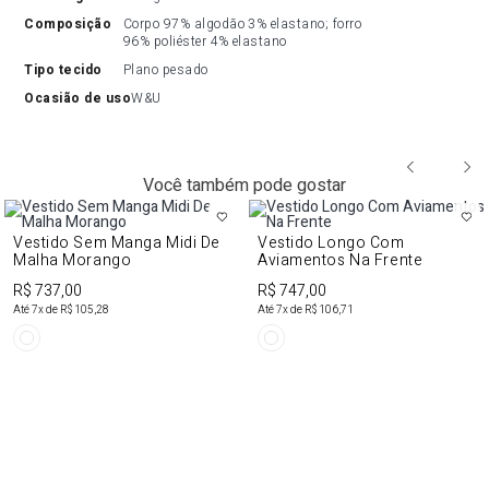
composição
Corpo 97% algodão 3% elastano; forro 
96% poliéster 4% elastano
tipo tecido
Plano pesado
ocasião de uso
W&U
Você também pode gostar
Vestido Sem Manga Midi De
Vestido Longo Com
Malha Morango
Aviamentos Na Frente
R$ 737,00
R$ 747,00
Até
7
x de
R$ 105,28
Até
7
x de
R$ 106,71