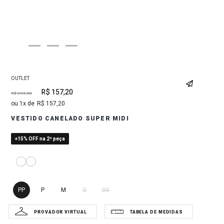
OUTLET
R$
157
,
20
R$
393
,
00
1
R$
157
,
20
VESTIDO CANELADO SUPER MIDI
+15% OFF na 2ª peça
PP
P
M
G
GG