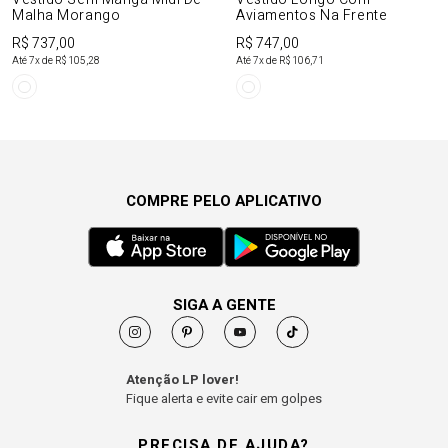
Malha Morango
Aviamentos Na Frente
R$ 737,00
R$ 747,00
Até
7
x de
R$ 105,28
Até
7
x de
R$ 106,71
COMPRE PELO APLICATIVO
SIGA A GENTE
Atenção LP lover!
Fique alerta e evite cair em golpes
PRECISA DE AJUDA?