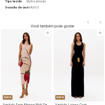
tipo tecido
Malha pesada
ocasião de uso
BÁSICO
Você também pode gostar
NEW IN
NEW IN
Vestido Sem Manga Midi De
Vestido Longo Com