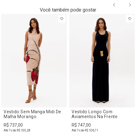
Você também pode gostar
Vestido Sem Manga Midi De
Vestido Longo Com
Malha Morango
Aviamentos Na Frente
R$ 737,00
R$ 747,00
Até
7
x de
R$ 105,28
Até
7
x de
R$ 106,71