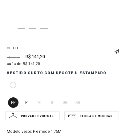
OUTLET
R$
141
,
20
R$
353
,
00
1
R$
141
,
20
VESTIDO CURTO COM DECOTE U ESTAMPADO
PP
P
M
G
GG
XG
Modelo veste:
P e mede 1,75M