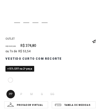
OUTLET
R$
374
,
80
R$
937
,
00
7
R$
53
,
54
VESTIDO CURTO COM RECORTE
+15% OFF na 2ª peça
PP
P
M
G
GG