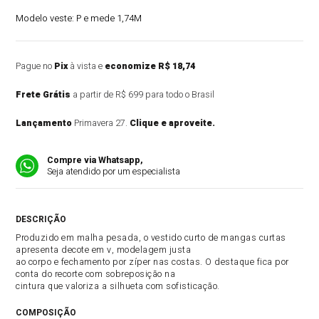
Modelo veste:
P e mede 1,74M
Pague no
Pix
à vista e
economize R$ 18,74
Frete Grátis
a partir de R$ 699 para todo o Brasil
Lançamento
Primavera 27.
Clique e aproveite.
Compre via Whatsapp,
Seja atendido por um especialista
DESCRIÇÃO DO PRODUTO
Produzido em malha pesada, o vestido curto de mangas curtas
apresenta decote em v, modelagem justa
ao corpo e fechamento por zíper nas costas. O destaque fica por
conta do recorte com sobreposição na
cintura que valoriza a silhueta com sofisticação.
COMPOSIÇÃO