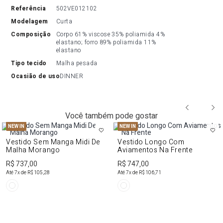
referência
502VE012102
modelagem
Curta
composição
Corpo 61% viscose 35% poliamida 4% 
elastano; forro 89% poliamida 11% 
elastano
tipo tecido
Malha pesada
ocasião de uso
DINNER
Você também pode gostar
NEW IN
NEW IN
Vestido Sem Manga Midi De
Vestido Longo Com
Malha Morango
Aviamentos Na Frente
R$ 737,00
R$ 747,00
Até
7
x de
R$ 105,28
Até
7
x de
R$ 106,71