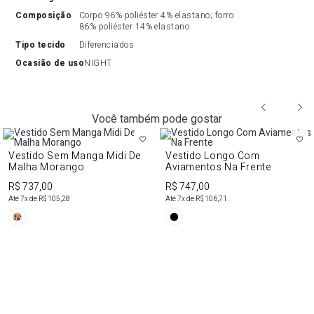
composição
Corpo 96% poliéster 4% elastano; forro 
86% poliéster 14% elastano
tipo tecido
Diferenciados
ocasião de uso
NIGHT
Você também pode gostar
Vestido Sem Manga Midi De
Vestido Longo Com
Malha Morango
Aviamentos Na Frente
R$ 737,00
R$ 747,00
Até
7
x de
R$ 105,28
Até
7
x de
R$ 106,71