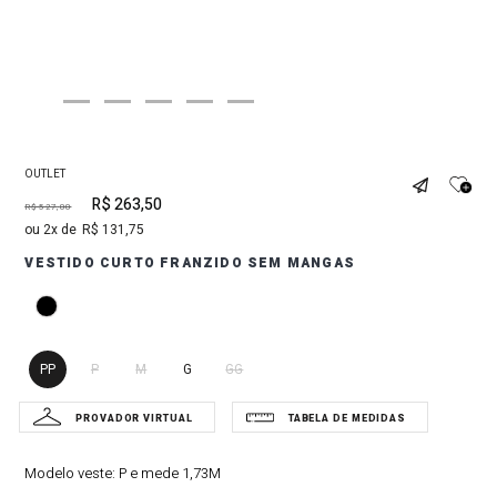
OUTLET
R$
263
,
50
R$
527
,
00
2
R$
131
,
75
VESTIDO CURTO FRANZIDO SEM MANGAS
PP
P
M
G
GG
Modelo veste:
P e mede 1,73M