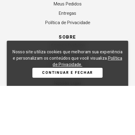
Meus Pedidos
Entregas
Política de Privacidade
SOBRE
A Lança Perfume
Nosso site utiliza cookies que melhoram sua experiência
Revender a Marca
e personalizam os conteúdos que você visualiza.
Política
Trabalhe Conosco
de Privacidade.
CONTINUAR E FECHAR
Compre Local
Nossas Lojas
APOIO
Central de Atendimento