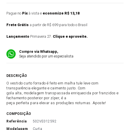
Pague no
Pix
à vista e
economize R$ 13,18
Frete Grátis
a partir de R$ 699 para todo o Brasil
Lançamento
Primavera 27.
Clique e aproveite.
Compre via Whatsapp,
Seja atendido por um especialista
DESCRIÇÃO DO PRODUTO
O vestido curto forrado é feito em malha tule leve com
transparência elegante e caimento justo. Com
gola alta, modelagem transpassada enriquecida por franzidos e
fechamento posterior por zíper, é a
peça perfeita para elevar as produções noturnas. Aposte!
COMPOSIÇÃO
referência
502VE012592
modelagem
Curta