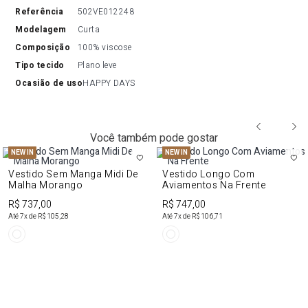
referência
502VE012248
modelagem
Curta
composição
100% viscose
tipo tecido
Plano leve
ocasião de uso
HAPPY DAYS
Você também pode gostar
NEW IN
NEW IN
Vestido Sem Manga Midi De
Vestido Longo Com
Malha Morango
Aviamentos Na Frente
R$ 737,00
R$ 747,00
Até
7
x de
R$ 105,28
Até
7
x de
R$ 106,71