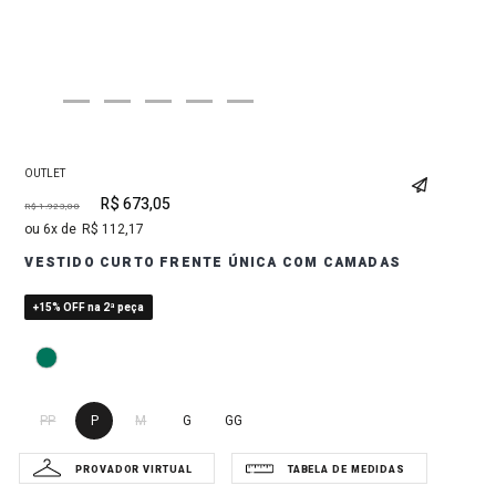
OUTLET
R$
673
,
05
R$
1
.
923
,
00
6
R$
112
,
17
VESTIDO CURTO FRENTE ÚNICA COM CAMADAS
+15% OFF na 2ª peça
PP
P
M
G
GG