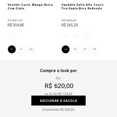
Vestido Curto Manga Única
Sandália Salto Alto Couro
Com Cinto
Tira Dupla Bico Redondo
R$ 887,00
R$ 663,00
R$ 354,80
R$ 265,20
M
G
GG
34
35
37
39
Compre o look por
De:
R$ 620,00
ou
5
x de
R$ 124,00
ADICIONAR À SACOLA
Economize
R$ 930,00