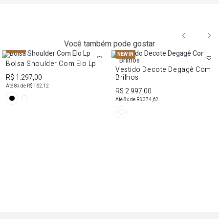
Você também pode gostar
NEW IN
NEW IN
Bolsa Shoulder Com Elo Lp
Vestido Decote Degagê Com
R$ 1.297,00
Brilhos
Até
8
x de
R$ 162,12
R$ 2.997,00
Até
8
x de
R$ 374,62