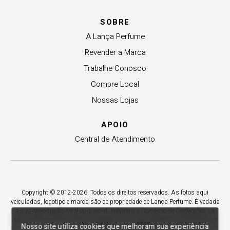
SOBRE
A Lança Perfume
Revender a Marca
Trabalhe Conosco
Compre Local
Nossas Lojas
APOIO
Central de Atendimento
Copyright © 2012-2026. Todos os direitos reservados. As fotos aqui
veiculadas, logotipo e marca são de propriedade de Lança Perfume. É vedada
a sua reprodução, total ou parcial. Indústria e Comércio de Confecções La
Moda LTDA - CNPJ 79.653.119/0009-70 – Acesso estadual Rio Maina, nº
Nosso site utiliza cookies que melhoram sua experiência
1925 - Vila Macarini - Criciúma/SC.