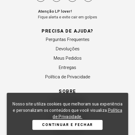
Atenção LP lover!
Fique alerta e evite cair em golpes
PRECISA DE AJUDA?
Perguntas Frequentes
Devoluções
Meus Pedidos
Entregas
Política de Privacidade
SOBRE
A Lança Perfume
Nosso site utiliza cookies que melhoram sua experiência
Revender a Marca
e personalizam os conteúdos que você visualiza.
Política
de Privacidade.
Trabalhe Conosco
CONTINUAR E FECHAR
Compre Local