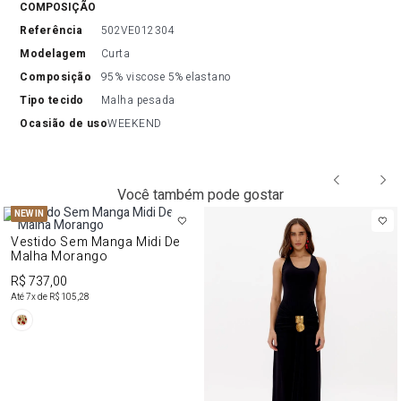
COMPOSIÇÃO
referência
502VE012304
modelagem
Curta
composição
95% viscose 5% elastano
tipo tecido
Malha pesada
ocasião de uso
WEEKEND
Você também pode gostar
NEW IN
Vestido Sem Manga Midi De
Malha Morango
R$ 737,00
Até
7
x de
R$ 105,28