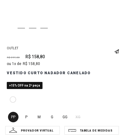
OUTLET
R$
158
,
80
R$
397
,
00
1
R$
158
,
80
VESTIDO CURTO NADADOR CANELADO
+15% OFF na 2ª peça
PP
P
M
G
GG
XG