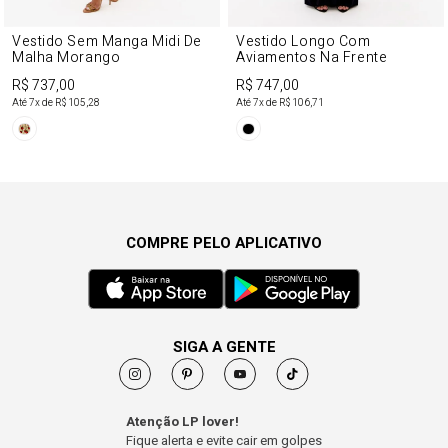
Vestido Sem Manga Midi De
Vestido Longo Com
Malha Morango
Aviamentos Na Frente
R$ 737,00
R$ 747,00
Até
7
x de
R$ 105,28
Até
7
x de
R$ 106,71
COMPRE PELO APLICATIVO
SIGA A GENTE
Atenção LP lover!
Fique alerta e evite cair em golpes