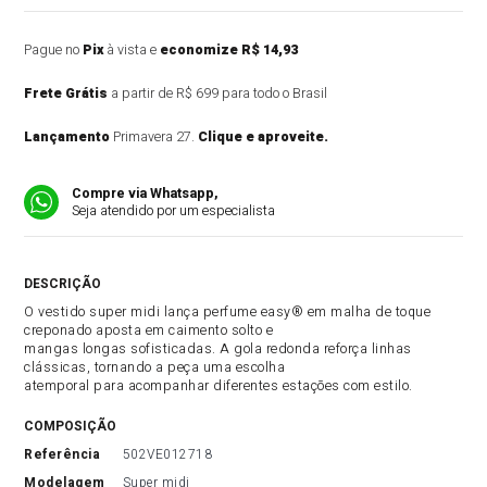
Pague no
Pix
à vista e
economize R$ 14,93
Frete Grátis
a partir de R$ 699 para todo o Brasil
Lançamento
Primavera 27.
Clique e aproveite.
Compre via Whatsapp,
Seja atendido por um especialista
DESCRIÇÃO DO PRODUTO
O vestido super midi lança perfume easy® em malha de toque
creponado aposta em caimento solto e
mangas longas sofisticadas. A gola redonda reforça linhas
clássicas, tornando a peça uma escolha
atemporal para acompanhar diferentes estações com estilo.
COMPOSIÇÃO
referência
502VE012718
modelagem
Super midi