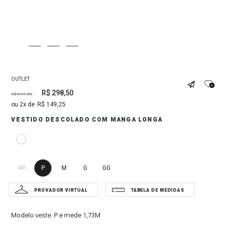
OUTLET
R$
298
,
50
R$
597
,
00
2
R$
149
,
25
VESTIDO DESCOLADO COM MANGA LONGA
PP
P
M
G
GG
Modelo veste:
P e mede 1,73M