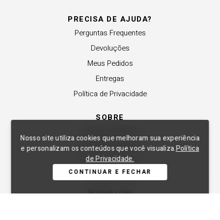
PRECISA DE AJUDA?
Perguntas Frequentes
Devoluções
Meus Pedidos
Entregas
Política de Privacidade
SOBRE
A Lança Perfume
Nosso site utiliza cookies que melhoram sua experiência
Revender a Marca
e personalizam os conteúdos que você visualiza.
Política
de Privacidade.
Trabalhe Conosco
CONTINUAR E FECHAR
Compre Local
Nossas Lojas
APOIO