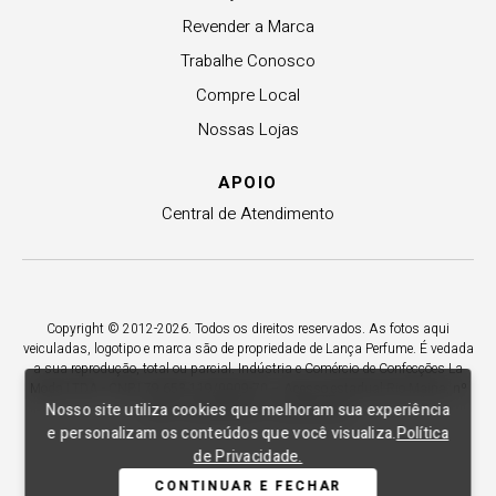
Revender a Marca
Trabalhe Conosco
Compre Local
Nossas Lojas
APOIO
Central de Atendimento
Copyright © 2012-2026. Todos os direitos reservados. As fotos aqui
veiculadas, logotipo e marca são de propriedade de Lança Perfume. É vedada
a sua reprodução, total ou parcial. Indústria e Comércio de Confecções La
Moda LTDA - CNPJ 79.653.119/0009-70 – Acesso estadual Rio Maina, nº
Nosso site utiliza cookies que melhoram sua experiência
1925 - Vila Macarini - Criciúma/SC.
e personalizam os conteúdos que você visualiza.
Política
de Privacidade.
CONTINUAR E FECHAR