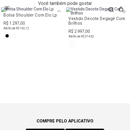
Você também pode gostar
Bolsa Shoulder Com Elo Lp
Vestido Decote Degagê Com
R$ 1.297,00
Brilhos
Até
8
x de
R$ 162,12
R$ 2.997,00
Até
8
x de
R$ 374,62
COMPRE PELO APLICATIVO