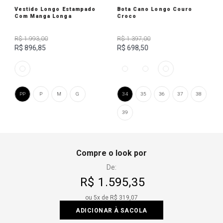
Vestido Longo Estampado
Bota Cano Longo Couro
Com Manga Longa
Croco
R$ 1.993,00
R$ 1.397,00
R$ 896,85
R$ 698,50
PP
P
M
G
34
35
36
37
38
39
Compre o look por
De:
R$ 1.595,35
ou
5
x de
R$ 319,07
ADICIONAR À SACOLA