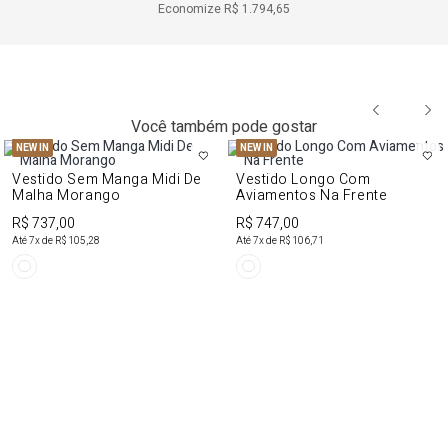
Economize
R$ 1.794,65
Você também pode gostar
NEW IN
NEW IN
Vestido Sem Manga Midi De
Vestido Longo Com
Malha Morango
Aviamentos Na Frente
R$ 737,00
R$ 747,00
Até
7
x de
R$ 105,28
Até
7
x de
R$ 106,71