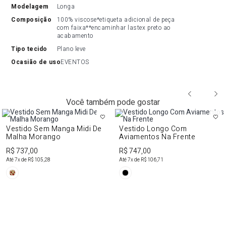
modelagem
Longa
composição
100% viscose*etiqueta adicional de peça 
com faixa**encaminhar lastex preto ao 
acabamento
tipo tecido
Plano leve
ocasião de uso
EVENTOS
Você também pode gostar
Vestido Sem Manga Midi De
Vestido Longo Com
Malha Morango
Aviamentos Na Frente
R$ 737,00
R$ 747,00
Até
7
x de
R$ 105,28
Até
7
x de
R$ 106,71