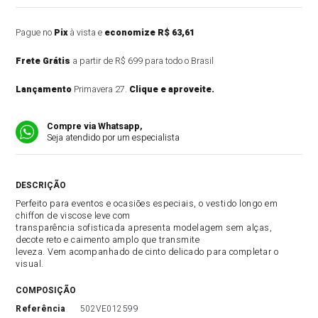
Pague no
Pix
à vista e
economize R$ 63,61
Frete Grátis
a partir de R$ 699 para todo o Brasil
Lançamento
Primavera 27.
Clique e aproveite.
Compre via Whatsapp,
Seja atendido por um especialista
DESCRIÇÃO DO PRODUTO
Perfeito para eventos e ocasiões especiais, o vestido longo em
chiffon de viscose leve com
transparência sofisticada apresenta modelagem sem alças,
decote reto e caimento amplo que transmite
leveza. Vem acompanhado de cinto delicado para completar o
visual.
COMPOSIÇÃO
referência
502VE012599