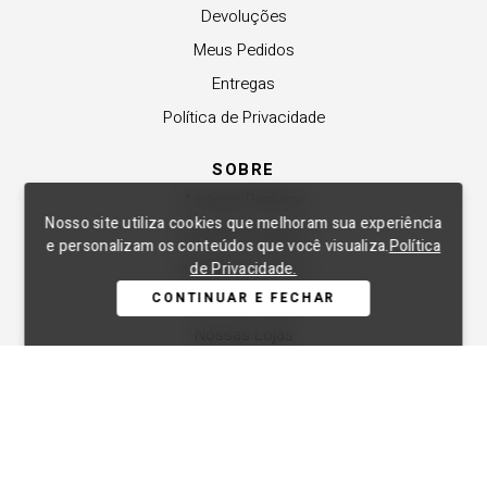
Devoluções
Meus Pedidos
Entregas
Política de Privacidade
SOBRE
A Lança Perfume
Nosso site utiliza cookies que melhoram sua experiência
Revender a Marca
e personalizam os conteúdos que você visualiza.
Política
Trabalhe Conosco
de Privacidade.
CONTINUAR E FECHAR
Compre Local
Nossas Lojas
APOIO
Central de Atendimento