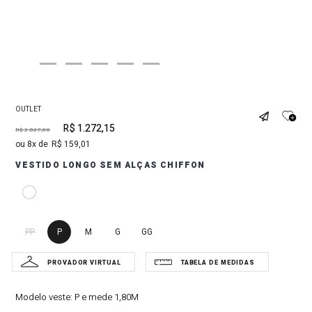
OUTLET
R$
1
.
272
,
15
R$
2
.
827
,
00
8
R$
159
,
01
VESTIDO LONGO SEM ALÇAS CHIFFON
PP
P
M
G
GG
Modelo veste:
P e mede 1,80M