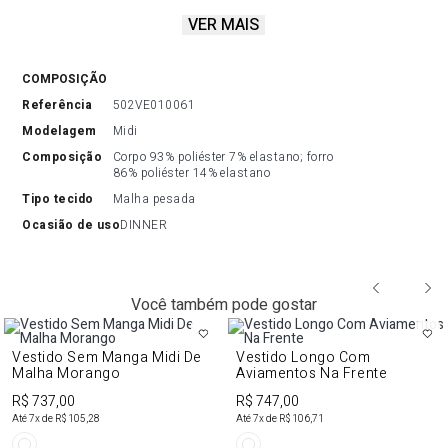
VER MAIS
o vestido midi com estampa floral inspira sofisticação. O drapeado
e a modelagem ombro a ombro destacam a
silhueta de maneira elegante. Invista!
COMPOSIÇÃO
referência
502VE010061
modelagem
Midi
composição
Corpo 93% poliéster 7% elastano; forro 
86% poliéster 14% elastano
tipo tecido
Malha pesada
ocasião de uso
DINNER
Você também pode gostar
Vestido Sem Manga Midi De
Vestido Longo Com
Malha Morango
Aviamentos Na Frente
R$ 737,00
R$ 747,00
Até
7
x de
R$ 105,28
Até
7
x de
R$ 106,71