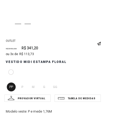
OUTLET
R$
341
,
20
R$
853
,
00
3
R$
113
,
73
VESTIDO MIDI ESTAMPA FLORAL
PP
P
M
G
GG
Modelo veste:
P e mede 1,76M