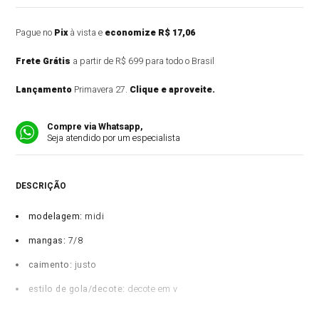
Pague no
Pix
à vista e
economize R$ 17,06
Frete Grátis
a partir de R$ 699 para todo o Brasil
Lançamento
Primavera 27.
Clique e aproveite.
Compre via Whatsapp,
Seja atendido por um especialista
DESCRIÇÃO DO PRODUTO
modelagem:
midi
mangas:
7/8
caimento:
justo
estilo de gola/decote:
decote em v