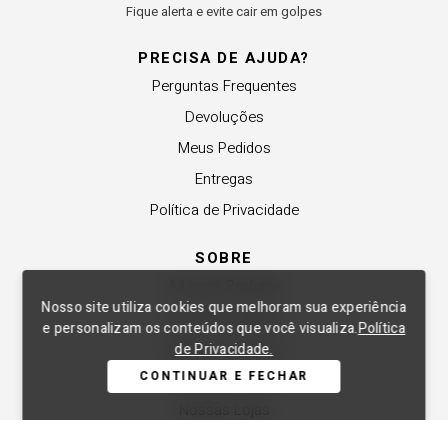
Fique alerta e evite cair em golpes
PRECISA DE AJUDA?
Perguntas Frequentes
Devoluções
Meus Pedidos
Entregas
Política de Privacidade
SOBRE
A Lança Perfume
Nosso site utiliza cookies que melhoram sua experiência
Revender a Marca
e personalizam os conteúdos que você visualiza.
Política
Trabalhe Conosco
de Privacidade.
CONTINUAR E FECHAR
Compre Local
Nossas Lojas