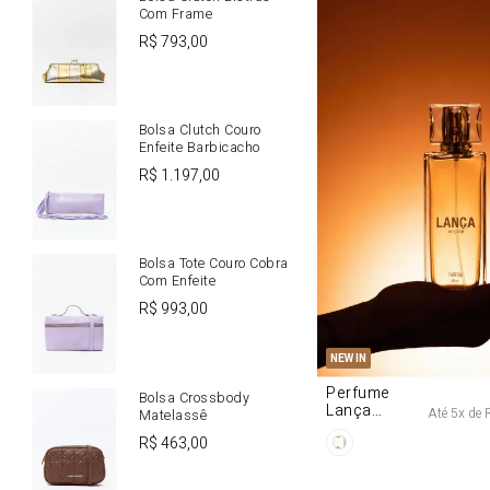
Com Frame
R$
793
,
00
Bolsa Clutch Couro
Enfeite Barbicacho
R$
1
.
197
,
00
Bolsa Tote Couro Cobra
Com Enfeite
R$
993
,
00
U
NEW IN
Perfume
Bolsa Crossbody
Lança
Até
5
x de
Matelassê
Origine 50ml
R$
463
,
00