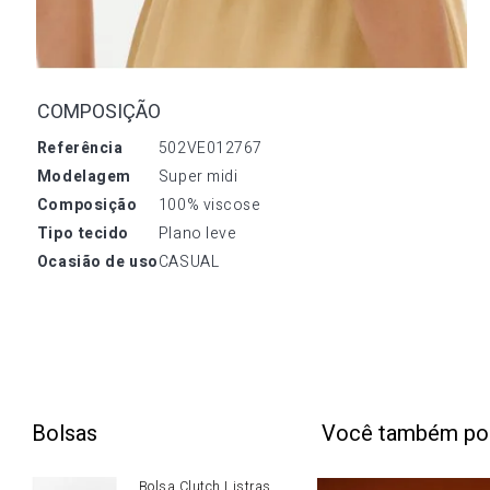
COMPOSIÇÃO
referência
502VE012767
modelagem
Super midi
composição
100% viscose
tipo tecido
Plano leve
ocasião de uso
CASUAL
Bolsas
Você também po
Bolsa Clutch Listras