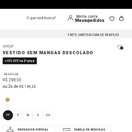
O que você busca?
FRETE GRÁTIS NAS COMPRAS A PARTIR DE R$699
FRETE GRÁTIS ACIMA DE R$699,00
FRETE GRÁTIS NAS COMPRAS A PARTIR DE R$699
OUTLET
FRETE GRÁTIS ACIMA DE R$699,00
VESTIDO SEM MANGAS DESCOLADO
FRETE GRÁTIS NAS COMPRAS A PARTIR DE R$699
+15% OFF na 2ª peça
R$
597
,
00
R$
298
,
50
2
R$
149
,
25
PP
P
M
G
GG