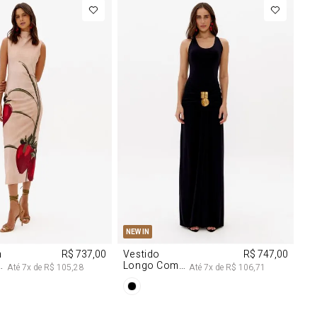
M
G
PP
P
M
G
NEW IN
m
R$ 737,00
Vestido
R$ 747,00
Longo Com
Até
7
x de
R$ 105,28
Até
7
x de
R$ 106,71
Aviamentos
Na Frente