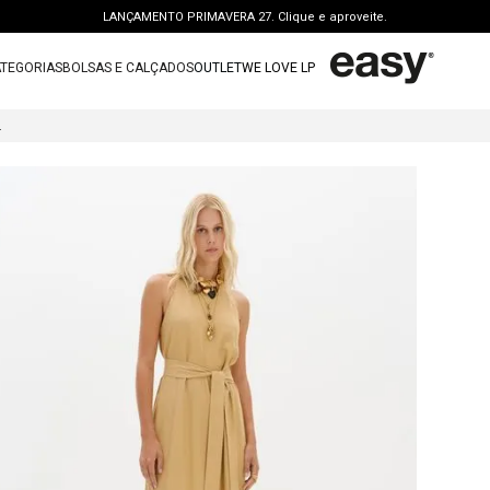
LANÇAMENTO PRIMAVERA 27. Clique e aproveite.
PERSONAL SHOPPER | garanta benefícios exclusivos. CONSULTAR >
TEGORIAS
BOLSAS E CALÇADOS
OUTLET
WE LOVE LP
FRETE GRÁTIS | a partir de R$ 699. APROVEITAR >
TERMOS MAIS BUSCADOS
OUTLET: ATÉ 65% OFF + 15 OFF NA 2ª PEÇA. Compre Agora >
ESCOLADO
1
º
vestido
LANÇAMENTO PRIMAVERA 27. Clique e aproveite.
2
º
bolsa
3
º
calca jeans
4
º
blusa
5
º
calca
6
º
vestido curto
7
º
bota
8
º
t shirt
9
º
regata
10
º
tenis