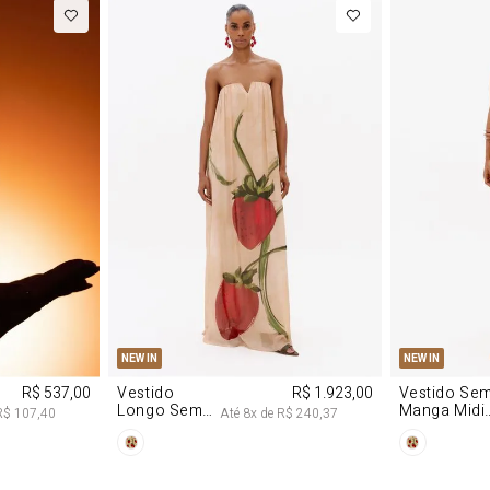
M
G
PP
P
NEW IN
NEW IN
R$ 537,00
Vestido
R$ 1.923,00
Vestido Se
Longo Sem
Manga Midi
R$ 107,40
Até
8
x de
R$ 240,37
Alças De
De Malha
Chiffon
Morango
Morango