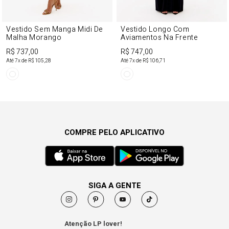
Vestido Sem Manga Midi De
Vestido Longo Com
Malha Morango
Aviamentos Na Frente
R$ 737,00
R$ 747,00
Até
7
x de
R$ 105,28
Até
7
x de
R$ 106,71
COMPRE PELO APLICATIVO
SIGA A GENTE
Atenção LP lover!