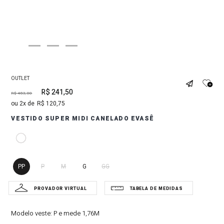
OUTLET
R$
241
,
50
R$
483
,
00
2
R$
120
,
75
VESTIDO SUPER MIDI CANELADO EVASÊ
PP
P
M
G
GG
Modelo veste:
P e mede 1,76M