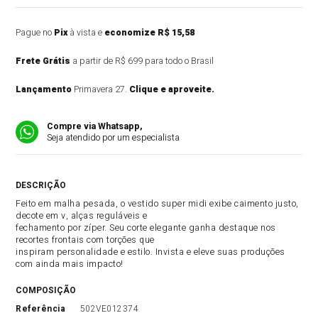
Pague no
Pix
à vista e
economize R$ 15,58
Frete Grátis
a partir de R$ 699 para todo o Brasil
Lançamento
Primavera 27.
Clique e aproveite.
Compre via Whatsapp,
Seja atendido por um especialista
DESCRIÇÃO DO PRODUTO
Feito em malha pesada, o vestido super midi exibe caimento justo,
decote em v, alças reguláveis e
fechamento por zíper. Seu corte elegante ganha destaque nos
recortes frontais com torções que
inspiram personalidade e estilo. Invista e eleve suas produções
com ainda mais impacto!
COMPOSIÇÃO
referência
502VE012374