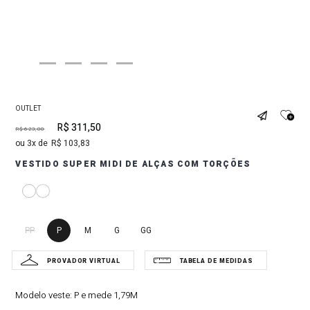
OUTLET
R$
311
,
50
R$
623
,
00
3
R$
103
,
83
VESTIDO SUPER MIDI DE ALÇAS COM TORÇÕES
PP
P
M
G
GG
Modelo veste:
P e mede 1,79M