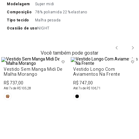
modelagem
Super midi
composição
78% poliamida 22% elastano
tipo tecido
Malha pesada
ocasião de uso
NIGHT
Você também pode gostar
Vestido Sem Manga Midi De
Vestido Longo Com
Malha Morango
Aviamentos Na Frente
R$ 737,00
R$ 747,00
Até
7
x de
R$ 105,28
Até
7
x de
R$ 106,71