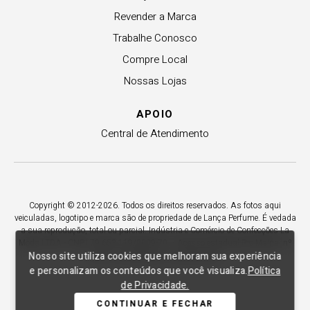
Revender a Marca
Trabalhe Conosco
Compre Local
Nossas Lojas
APOIO
Central de Atendimento
Copyright © 2012-2026. Todos os direitos reservados. As fotos aqui
veiculadas, logotipo e marca são de propriedade de Lança Perfume. É vedada
a sua reprodução, total ou parcial. Indústria e Comércio de Confecções La
Moda LTDA - CNPJ 79.653.119/0009-70 – Acesso estadual Rio Maina, nº
Nosso site utiliza cookies que melhoram sua experiência
1925 - Vila Macarini - Criciúma/SC.
e personalizam os conteúdos que você visualiza.
Política
de Privacidade.
CONTINUAR E FECHAR