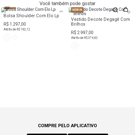
Você também pode gostar
NEW IN
NEW IN
Bolsa Shoulder Com Elo Lp
Vestido Decote Degagê Com
R$ 1.297,00
Brilhos
Até
8
x de
R$ 162,12
R$ 2.997,00
Até
8
x de
R$ 374,62
COMPRE PELO APLICATIVO