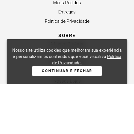
Meus Pedidos
Entregas
Política de Privacidade
SOBRE
A Lança Perfume
Nosso site utiliza cookies que melhoram sua experiência
Revender a Marca
e personalizam os conteúdos que você visualiza.
Política
Trabalhe Conosco
de Privacidade.
CONTINUAR E FECHAR
Compre Local
Nossas Lojas
APOIO
Central de Atendimento