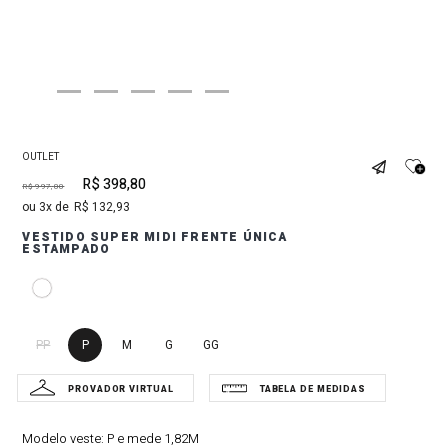
OUTLET
R$
398
,
80
R$
997
,
00
3
R$
132
,
93
VESTIDO SUPER MIDI FRENTE ÚNICA
ESTAMPADO
PP
P
M
G
GG
Modelo veste:
P e mede 1,82M