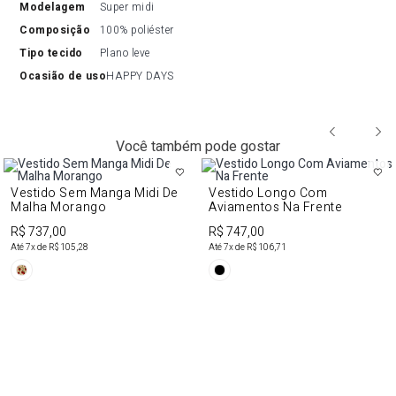
modelagem
Super midi
composição
100% poliéster
tipo tecido
Plano leve
ocasião de uso
HAPPY DAYS
Você também pode gostar
Vestido Sem Manga Midi De
Vestido Longo Com
Malha Morango
Aviamentos Na Frente
R$ 737,00
R$ 747,00
Até
7
x de
R$ 105,28
Até
7
x de
R$ 106,71