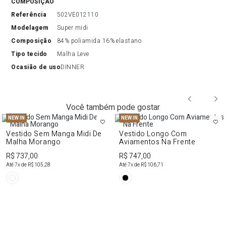
COMPOSIÇÃO
referência
502VE012110
modelagem
Super midi
composição
84% poliamida 16% elastano
tipo tecido
Malha Leve
ocasião de uso
DINNER
Você também pode gostar
NEW IN
NEW IN
Vestido Sem Manga Midi De
Vestido Longo Com
Malha Morango
Aviamentos Na Frente
R$ 737,00
R$ 747,00
Até
7
x de
R$ 105,28
Até
7
x de
R$ 106,71