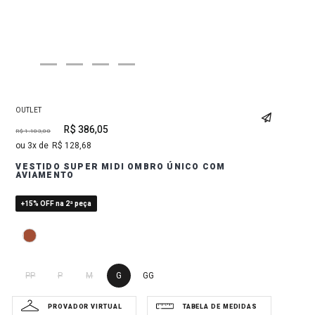
OUTLET
R$
386
,
05
R$
1
.
103
,
00
3
R$
128
,
68
VESTIDO SUPER MIDI OMBRO ÚNICO COM
AVIAMENTO
+15% OFF na 2ª peça
PP
P
M
G
GG