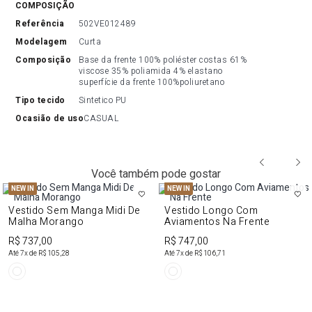
COMPOSIÇÃO
referência
502VE012489
modelagem
Curta
composição
Base da frente 100% poliéster costas 61% 
viscose 35% poliamida 4% elastano 
superfície da frente 100%poliuretano
tipo tecido
Sintetico PU
ocasião de uso
CASUAL
Você também pode gostar
NEW IN
NEW IN
Vestido Sem Manga Midi De
Vestido Longo Com
Malha Morango
Aviamentos Na Frente
R$ 737,00
R$ 747,00
Até
7
x de
R$ 105,28
Até
7
x de
R$ 106,71