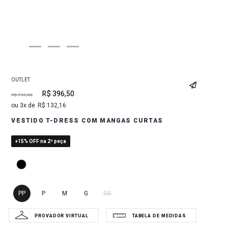
OUTLET
R$
396
,
50
R$
793
,
00
3
R$
132
,
16
VESTIDO T-DRESS COM MANGAS CURTAS
+15% OFF na 2ª peça
PP
P
M
G
GG