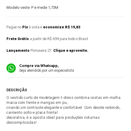
Modelo veste:
P e mede 1,73M
Pague no
Pix
à vista e
economize R$ 19,83
Frete Grátis
a partir de R$ 699 para todo o Brasil
Lançamento
Primavera 27.
Clique e aproveite.
Compre via Whatsapp,
Seja atendido por um especialista
DESCRIÇÃO DO PRODUTO
O vestido curto de modelagem t-dress combina costas em malha
macia com frente e mangas em pu,
criando um contraste elegante e confortável. Com decote redondo,
caimento solto e placa frontal
decorativa, é a aposta ideal para produções noturnas
descomplicadas!