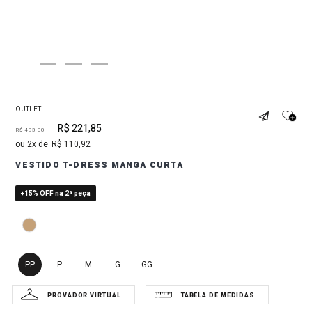
OUTLET
R$
221
,
85
R$
493
,
00
2
R$
110
,
92
VESTIDO T-DRESS MANGA CURTA
+15% OFF na 2ª peça
PP
P
M
G
GG