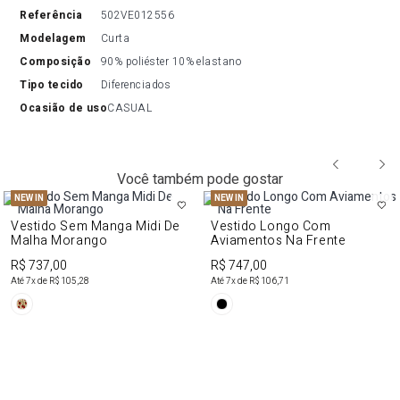
referência
502VE012556
modelagem
Curta
composição
90% poliéster 10% elastano
tipo tecido
Diferenciados
ocasião de uso
CASUAL
Você também pode gostar
NEW IN
NEW IN
Vestido Sem Manga Midi De
Vestido Longo Com
Malha Morango
Aviamentos Na Frente
R$ 737,00
R$ 747,00
Até
7
x de
R$ 105,28
Até
7
x de
R$ 106,71