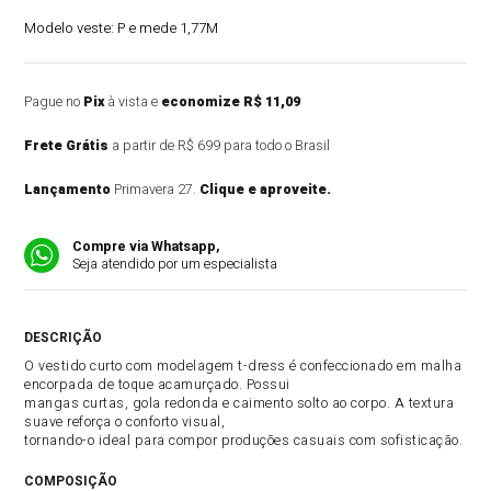
Modelo veste:
P e mede 1,77M
Pague no
Pix
à vista e
economize R$ 11,09
Frete Grátis
a partir de R$ 699 para todo o Brasil
Lançamento
Primavera 27.
Clique e aproveite.
Compre via Whatsapp,
Seja atendido por um especialista
DESCRIÇÃO DO PRODUTO
O vestido curto com modelagem t-dress é confeccionado em malha
encorpada de toque acamurçado. Possui
mangas curtas, gola redonda e caimento solto ao corpo. A textura
suave reforça o conforto visual,
tornando-o ideal para compor produções casuais com sofisticação.
COMPOSIÇÃO