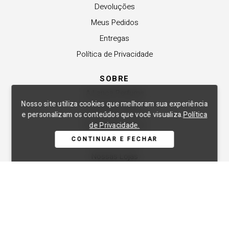
Devoluções
Meus Pedidos
Entregas
Política de Privacidade
SOBRE
A Lança Perfume
Nosso site utiliza cookies que melhoram sua experiência
Revender a Marca
e personalizam os conteúdos que você visualiza.
Política
Trabalhe Conosco
de Privacidade.
CONTINUAR E FECHAR
Compre Local
Nossas Lojas
APOIO
Central de Atendimento