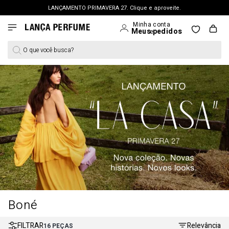
LANÇAMENTO PRIMAVERA 27. Clique e aproveite.
FRETE GRÁTIS | a partir de R$ 699. APROVEITAR >
PERSONAL SHOPPER | garanta benefícios exclusivos. CONSULTAR >
O que você busca?
OUTLET: Até 65% OFF + 15% na 2ª peça. Confira >
LANÇAMENTO PRIMAVERA 27. Clique e aproveite.
Boné
FILTRAR
Relevância
16
PEÇAS