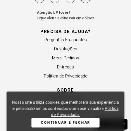
Atenção LP lover!
Fique alerta e evite cair em golpes
PRECISA DE AJUDA?
Perguntas Frequentes
Devoluções
Meus Pedidos
Entregas
Política de Privacidade
SOBRE
A Lança Perfume
Nosso site utiliza cookies que melhoram sua experiência
Revender a Marca
e personalizam os conteúdos que você visualiza.
Política
de Privacidade.
Trabalhe Conosco
CONTINUAR E FECHAR
WHATSAPP
Compre Local