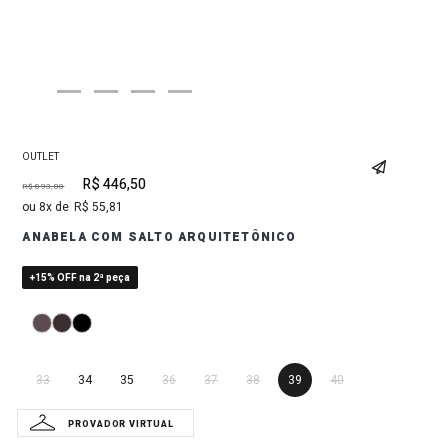
OUTLET
R$
446
,
50
R$
893
,
00
8
R$
55
,
81
ANABELA COM SALTO ARQUITETÔNICO
+15% OFF na 2ª peça
33
34
35
36
37
38
39
40