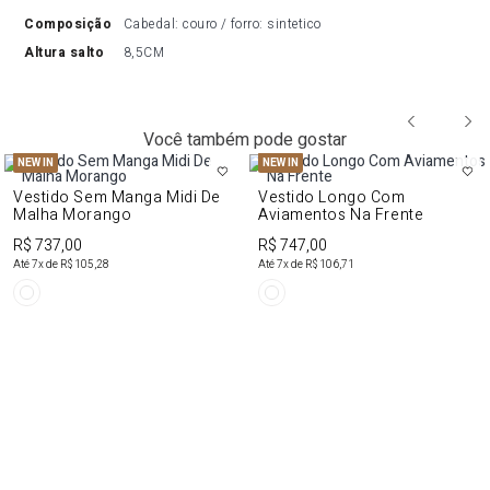
composição
Cabedal: couro / forro: sintetico
altura salto
8,5CM
Você também pode gostar
NEW IN
NEW IN
Vestido Sem Manga Midi De
Vestido Longo Com
Malha Morango
Aviamentos Na Frente
R$ 737,00
R$ 747,00
Até
7
x de
R$ 105,28
Até
7
x de
R$ 106,71