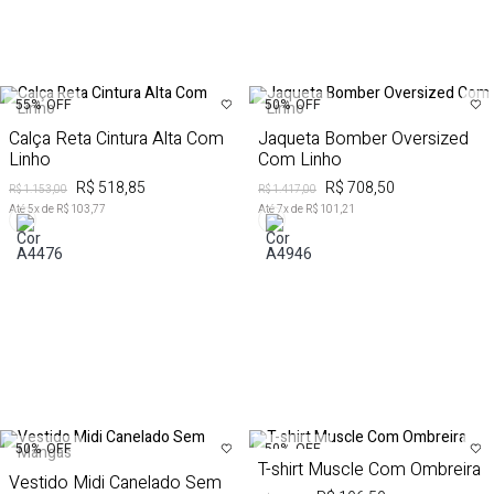
55%
OFF
50%
OFF
Calça Reta Cintura Alta Com
Jaqueta Bomber Oversized
Linho
Com Linho
R$ 518,85
R$ 708,50
R$ 1.153,00
R$ 1.417,00
Até
5
x de
R$ 103,77
Até
7
x de
R$ 101,21
50%
OFF
50%
OFF
T-shirt Muscle Com Ombreira
Vestido Midi Canelado Sem