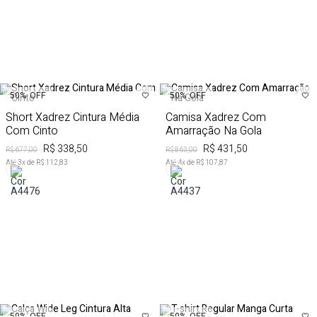
50%
OFF
50%
OFF
Short Xadrez Cintura Média
Camisa Xadrez Com
Com Cinto
Amarração Na Gola
R$ 338,50
R$ 431,50
R$ 677,00
R$ 863,00
Até
3
x de
R$ 112,83
Até
4
x de
R$ 107,87
50%
OFF
50%
OFF