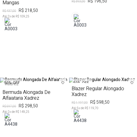
R$ 196,50
Mangas
R$ 393,00
R$ 218,50
R$ 437,00
Até
2
x de
R$ 109,25
50%
OFF
50%
OFF
Blazer Regular Alongado
Bermuda Alongada De
Xadrez
Alfaiataria Xadrez
R$ 598,50
R$ 1.197,00
R$ 298,50
R$ 597,00
Até
5
x de
R$ 119,70
Até
2
x de
R$ 149,25