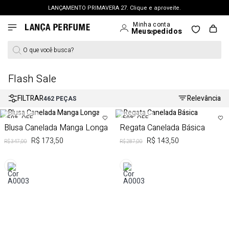
LANÇAMENTO PRIMAVERA 27. Clique e aproveite.
FRETE GRÁTIS | a partir de R$ 699. APROVEITAR >
PERSONAL SHOPPER | garanta benefícios exclusivos. CONSULTAR >
O que você busca?
OUTLET: Até 65% OFF + 15% na 2ª peça. Confira >
LANÇAMENTO PRIMAVERA 27. Clique e aproveite.
Flash Sale
FILTRAR
Relevância
462
PEÇAS
50%
OFF
50%
OFF
Blusa Canelada Manga Longa
Regata Canelada Básica
R$ 173,50
R$ 143,50
R$ 347,00
R$ 287,00