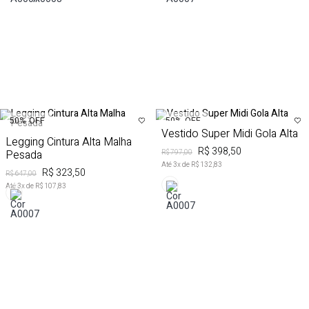
50%
OFF
50%
OFF
Vestido Super Midi Gola Alta
Legging Cintura Alta Malha
R$ 398,50
Pesada
R$ 797,00
Até
3
x de
R$ 132,83
R$ 323,50
R$ 647,00
Até
3
x de
R$ 107,83