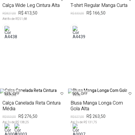
Calça Wide Leg Cintura Alta
T-shirt Regular Manga Curta
R$ 413,50
R$ 166,50
R$ 827,00
R$ 333,00
Até
8
x de
R$ 51,68
50%
OFF
50%
OFF
Calça Canelada Reta Cintura
Blusa Manga Longa Com
Média
Gola Alta
R$ 276,50
R$ 263,50
R$ 553,00
R$ 527,00
Até
2
x de
R$ 138,25
Até
2
x de
R$ 131,75