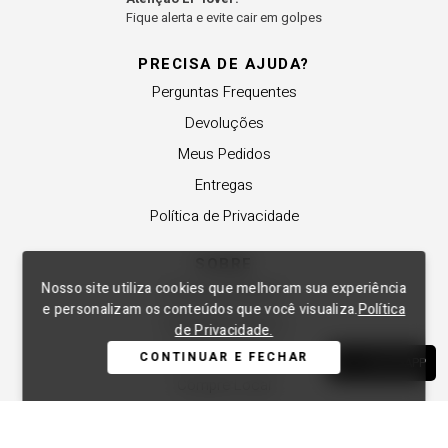
Fique alerta e evite cair em golpes
PRECISA DE AJUDA?
Perguntas Frequentes
Devoluções
Meus Pedidos
Entregas
Política de Privacidade
SOBRE
Nosso site utiliza cookies que melhoram sua experiência
A Lança Perfume
e personalizam os conteúdos que você visualiza.
Política
Revender a Marca
de Privacidade.
Trabalhe Conosco
CONTINUAR E FECHAR
WHATSAPP
Compre Local
Nossas Lojas