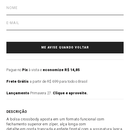
Pague no
Pix
à vista e
economize R$ 14,85
Frete Grátis
a partir de R$ 699 para todo o Brasil
Lançamento
Primavera 27.
Clique e aproveite.
DESCRIÇÃO DO PRODUTO
A bolsa crossbody aposta em um formato funcional com
fechamento superior em zíper, alça longa com
detalhe em corda trançada e enfeite frontal com a assinatura lança