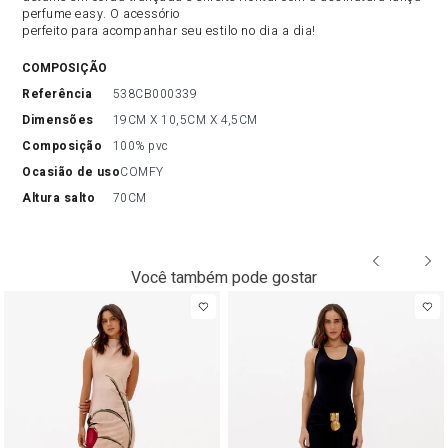
perfume easy. O acessório
perfeito para acompanhar seu estilo no dia a dia!
COMPOSIÇÃO
referência
538CB000339
dimensões
19CM X 10,5CM X 4,5CM
composição
100% pvc
ocasião de uso
COMFY
altura salto
70CM
Você também pode gostar