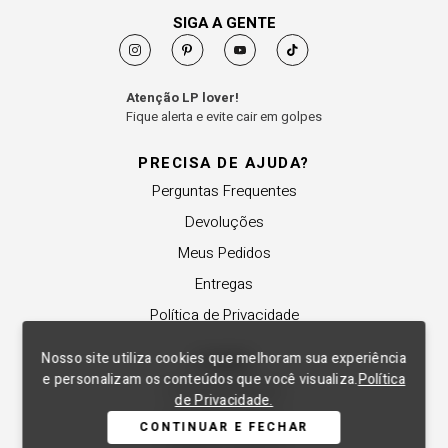
SIGA A GENTE
Atenção LP lover!
Fique alerta e evite cair em golpes
PRECISA DE AJUDA?
Perguntas Frequentes
Devoluções
Meus Pedidos
Entregas
Política de Privacidade
Nosso site utiliza cookies que melhoram sua experiência
SOBRE
e personalizam os conteúdos que você visualiza.
Política
A Lança Perfume
de Privacidade.
Revender a Marca
CONTINUAR E FECHAR