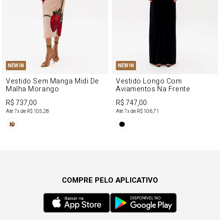
NEW IN
NEW IN
Vestido Sem Manga Midi De
Vestido Longo Com
Malha Morango
Aviamentos Na Frente
R$ 737,00
R$ 747,00
Até
7
x de
R$ 105,28
Até
7
x de
R$ 106,71
COMPRE PELO APLICATIVO