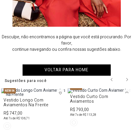
Desculpe, não encontramos a página que você está procurando. Por
favor,
continue navegando ou confira nossas sugestões abaixo.
VOLTAR PARA HOME
Sugestões para você
NEW IN
NEW IN
Vestido Curto Com
Vestido Longo Com
Aviamentos
Aviamentos Na Frente
R$ 793,00
R$ 747,00
Até
7
x de
R$ 113,28
Até
7
x de
R$ 106,71