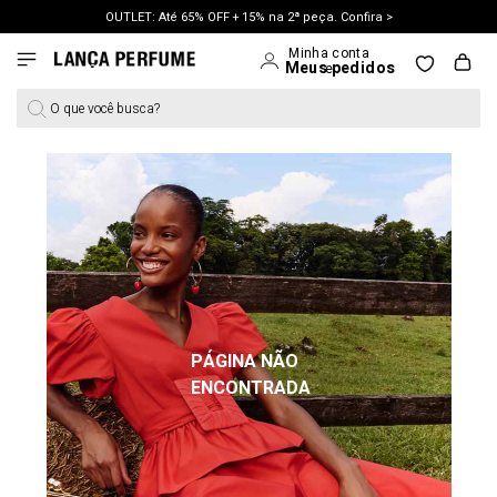
OUTLET: Até 65% OFF + 15% na 2ª peça. Confira >
LANÇAMENTO PRIMAVERA 27. Clique e aproveite.
O que você busca?
PÁGINA NÃO
ENCONTRADA