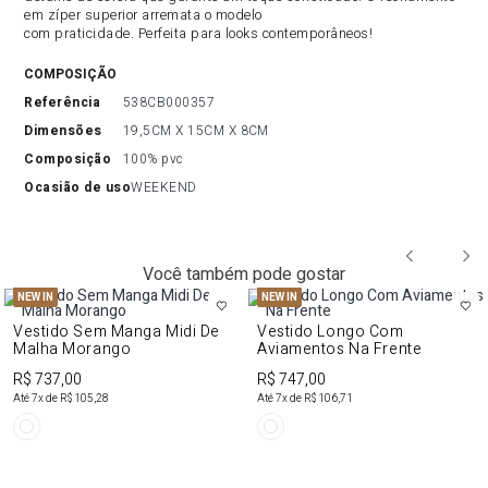
em zíper superior arremata o modelo
com praticidade. Perfeita para looks contemporâneos!
COMPOSIÇÃO
referência
538CB000357
dimensões
19,5CM X 15CM X 8CM
composição
100% pvc
ocasião de uso
WEEKEND
Você também pode gostar
NEW IN
NEW IN
Vestido Sem Manga Midi De
Vestido Longo Com
Malha Morango
Aviamentos Na Frente
R$ 737,00
R$ 747,00
Até
7
x de
R$ 105,28
Até
7
x de
R$ 106,71