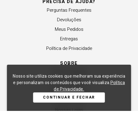
PRECISA DE AJUDA?
Perguntas Frequentes
Devoluções
Meus Pedidos
Entregas
Política de Privacidade
SOBRE
A Lança Perfume
Nosso site utiliza cookies que melhoram sua experiência
Revender a Marca
e personalizam os conteúdos que você visualiza.
Política
de Privacidade.
Trabalhe Conosco
CONTINUAR E FECHAR
Compre Local
Nossas Lojas
APOIO
Central de Atendimento