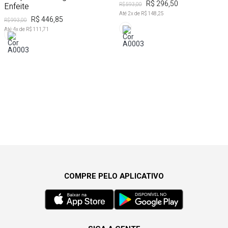
R$ 296,50
Enfeite
R$ 593,00
Até
2
x de
R$ 148,25
R$ 446,85
R$ 993,00
Até
4
x de
R$ 111,71
COMPRE PELO APLICATIVO