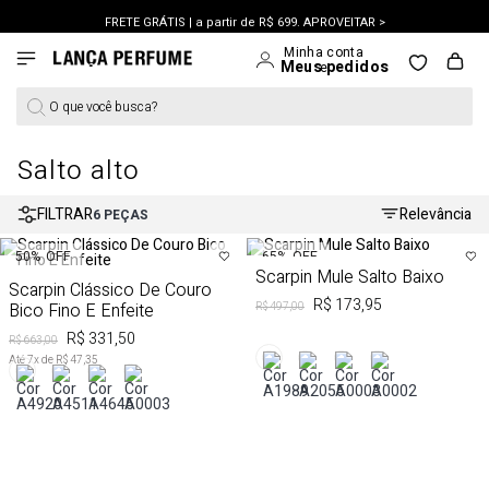
FRETE GRÁTIS | a partir de R$ 699. APROVEITAR >
PERSONAL SHOPPER | garanta benefícios exclusivos. CONSULTAR >
OUTLET: Até 65% OFF + 15% na 2ª peça. Confira >
O que você busca?
LANÇAMENTO PRIMAVERA 27. Clique e aproveite.
Salto alto
FILTRAR
Relevância
6
PEÇAS
65%
OFF
50%
OFF
Scarpin Mule Salto Baixo
Scarpin Clássico De Couro
R$ 173,95
Bico Fino E Enfeite
R$ 497,00
R$ 331,50
R$ 663,00
Até
7
x de
R$ 47,35