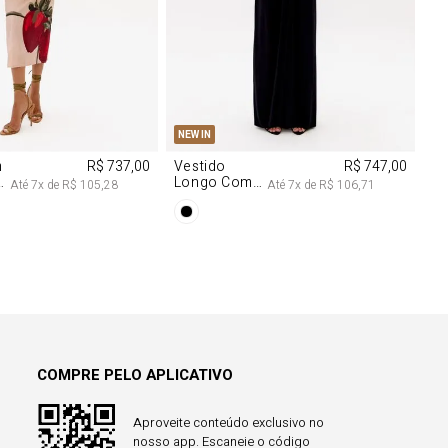
M
G
PP
P
M
G
NEW IN
m
R$ 737,00
Vestido
R$ 747,00
Longo Com
Até
7
x de
R$ 105,28
Até
7
x de
R$ 106,71
Aviamentos
Na Frente
COMPRE PELO APLICATIVO
Aproveite conteúdo exclusivo no
nosso app. Escaneie o código