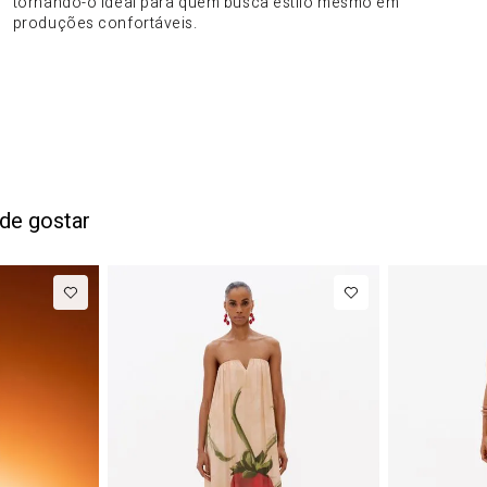
tornando-o ideal para quem busca estilo mesmo em
produções confortáveis.
de gostar