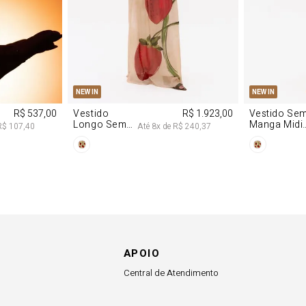
M
G
PP
P
NEW IN
NEW IN
R$ 537,00
Vestido
R$ 1.923,00
Vestido Se
Longo Sem
Manga Midi
R$ 107,40
Até
8
x de
R$ 240,37
Alças De
De Malha
Chiffon
Morango
Morango
APOIO
Central de Atendimento