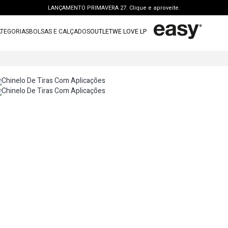
LANÇAMENTO PRIMAVERA 27. Clique e aproveite.
PERSONAL SHOPPER | garanta benefícios exclusivos. CONSULTAR >
TEGORIAS
BOLSAS E CALÇADOS
OUTLET
WE LOVE LP
FRETE GRÁTIS | a partir de R$ 699. APROVEITAR >
TERMOS MAIS BUSCADOS
OUTLET: ATÉ 65% OFF + 15 OFF NA 2ª PEÇA. Compre Agora >
1
º
vestido
LANÇAMENTO PRIMAVERA 27. Clique e aproveite.
2
º
bolsa
3
º
calca jeans
4
º
blusa
5
º
calca
6
º
vestido curto
7
º
bota
8
º
t shirt
9
º
regata
10
º
tenis