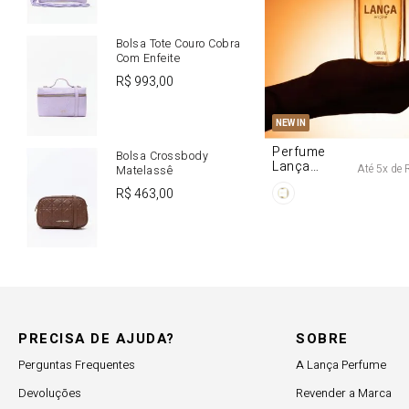
Bolsa Tote Couro Cobra
Com Enfeite
R$
993
,
00
U
NEW IN
Perfume
Bolsa Crossbody
Lança
Até
5
x de
Matelassê
Origine 50ml
R$
463
,
00
PRECISA DE AJUDA?
SOBRE
Perguntas Frequentes
A Lança Perfume
Devoluções
Revender a Marca