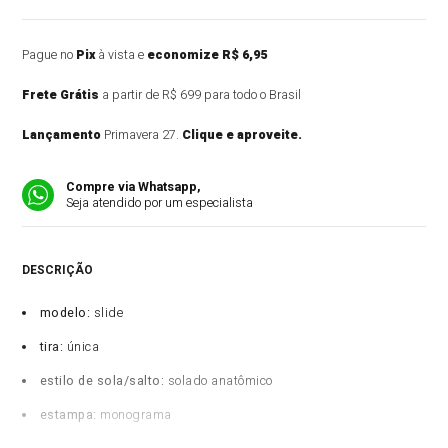
Pague no
Pix
à vista e
economize R$ 6,95
Frete Grátis
a partir de R$ 699 para todo o Brasil
Lançamento
Primavera 27.
Clique e aproveite.
Compre via Whatsapp,
Seja atendido por um especialista
DESCRIÇÃO DO PRODUTO
modelo:
slide
tira:
única
estilo de sola/salto:
solado anatômico
estampa:
monograma