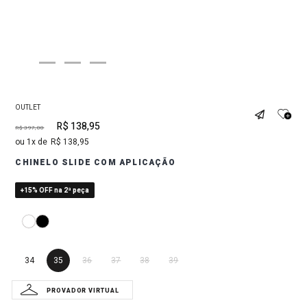
OUTLET
R$
138
,
95
R$
397
,
00
1
R$
138
,
95
CHINELO SLIDE COM APLICAÇÃO
+15% OFF na 2ª peça
34
35
36
37
38
39