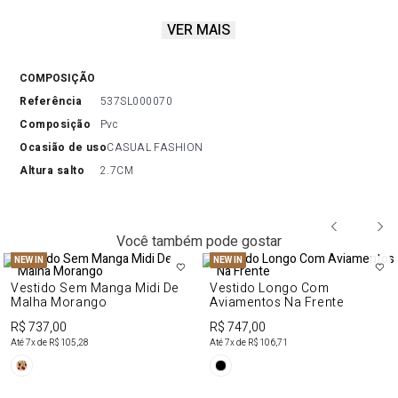
VER MAIS
o chinelo slide apresenta monograma exclusivo com delicadas
aplicações de brilhos para acrescentar
sofisticação e originalidade ao seu dia a dia. Invista!
COMPOSIÇÃO
referência
537SL000070
composição
Pvc
ocasião de uso
CASUAL FASHION
altura salto
2.7CM
Você também pode gostar
NEW IN
NEW IN
Vestido Sem Manga Midi De
Vestido Longo Com
Malha Morango
Aviamentos Na Frente
R$ 737,00
R$ 747,00
Até
7
x de
R$ 105,28
Até
7
x de
R$ 106,71