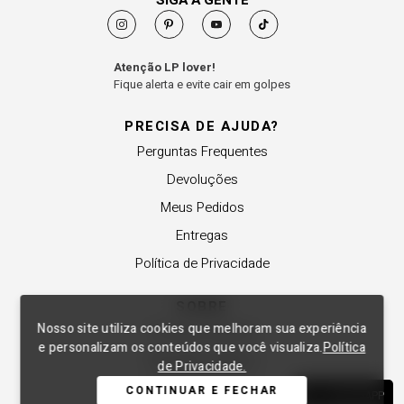
SIGA A GENTE
Atenção LP lover!
Fique alerta e evite cair em golpes
PRECISA DE AJUDA?
Perguntas Frequentes
Devoluções
Meus Pedidos
Entregas
Política de Privacidade
SOBRE
Nosso site utiliza cookies que melhoram sua experiência
A Lança Perfume
e personalizam os conteúdos que você visualiza.
Política
Revender a Marca
de Privacidade.
Trabalhe Conosco
CONTINUAR E FECHAR
WHATSAPP