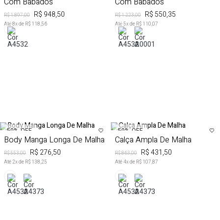
Com Babados
Com Babados
R$ 948,50
R$ 550,35
R$ 1.897,00
R$ 1.223,00
Até
8
x de
R$ 118,56
Até
5
x de
R$ 110,07
50%
OFF
50%
OFF
Body Manga Longa De Malha
Calça Ampla De Malha
R$ 276,50
R$ 431,50
R$ 553,00
R$ 863,00
Até
2
x de
R$ 138,25
Até
4
x de
R$ 107,87