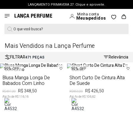
LANÇAMENTO PRIMAVERA 27. Clique e aproveite.
FRETE GRÁTIS | a partir de R$ 699. APROVEITAR >
PERSONAL SHOPPER | garanta benefícios exclusivos. CONSULTAR >
O que você busca?
OUTLET: Até 65% OFF + 15% na 2ª peça. Confira >
LANÇAMENTO PRIMAVERA 27. Clique e aproveite.
Mais Vendidos na Lança Perfume
FILTRAR
Relevância
471
PEÇAS
50%
OFF
50%
OFF
Blusa Manga Longa De
Short Curto De Cintura Alta
Babados Com Linho
De Suede
R$ 348,50
R$ 426,50
R$ 697,00
R$ 853,00
Até
3
x de
R$ 116,16
Até
4
x de
R$ 106,62