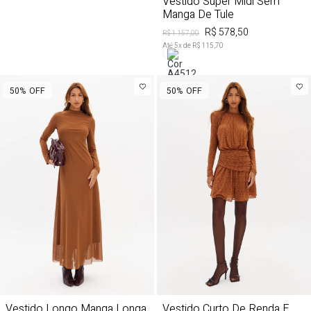
Vestido Super Midi Sem
Manga De Tule
R$ 578,50
R$ 1.157,00
Até
5
x de
R$ 115,70
50%
OFF
50%
OFF
Vestido Longo Manga Longa
Vestido Curto De Renda E