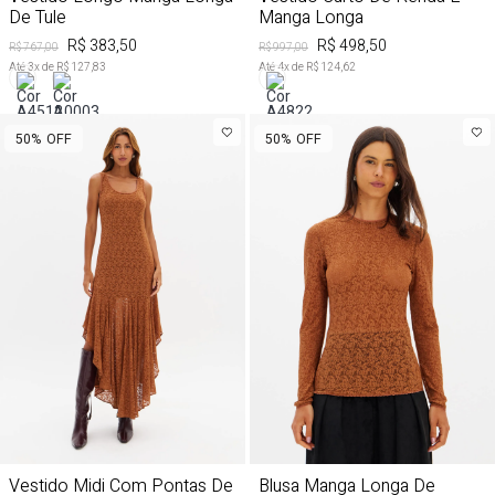
De Tule
Manga Longa
R$ 383,50
R$ 498,50
R$ 767,00
R$ 997,00
Até
3
x de
R$ 127,83
Até
4
x de
R$ 124,62
50%
OFF
50%
OFF
Vestido Midi Com Pontas De
Blusa Manga Longa De