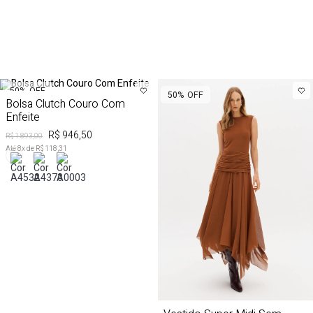
50%
OFF
50%
OFF
Bolsa Clutch Couro Com
Enfeite
R$ 946,50
R$ 1.893,00
Até
8
x de
R$ 118,31