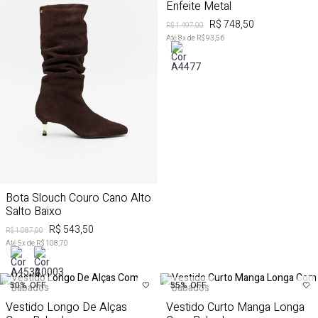
Enfeite Metal
R$ 748,50
R$ 1.497,00
Até
8
x de
R$ 93,56
Bota Slouch Couro Cano Alto
Salto Baixo
R$ 543,50
R$ 1.087,00
Até
5
x de
R$ 108,70
50%
OFF
55%
OFF
Vestido Longo De Alças
Vestido Curto Manga Longa