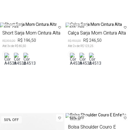
50%
OFF
50%
OFF
Short Sarja Mom Cintura Alta
Calça Sarja Mom Cintura Alta
R$ 196,50
R$ 246,50
R$ 393,00
R$ 493,00
Até
3
x de
R$ 65,50
Até
2
x de
R$ 123,25
50%
OFF
50%
OFF
Bolsa Shoulder Couro E