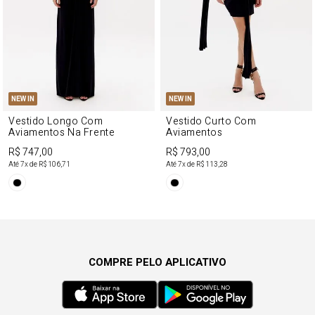
NEW IN
NEW IN
Vestido Longo Com
Vestido Curto Com
Aviamentos Na Frente
Aviamentos
R$ 747,00
R$ 793,00
Até
7
x de
R$ 106,71
Até
7
x de
R$ 113,28
COMPRE PELO APLICATIVO