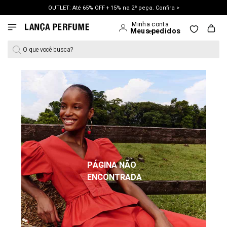
OUTLET: Até 65% OFF + 15% na 2ª peça. Confira >
LANÇAMENTO PRIMAVERA 27. Clique e aproveite.
O que você busca?
PÁGINA NÃO
ENCONTRADA