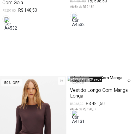
R$ 598,50
Com Gola
R$ 1.197,00
Até
8
x de
R$ 74,81
R$ 148,50
R$ 297,00
+15% OFF na 2ª peça
50%
OFF
50%
OFF
Vestido Longo Com Manga
Longa
R$ 481,50
R$ 963,00
Até
4
x de
R$ 120,37