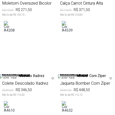
Moletom Oversized Bicolor
Calça Carrot Cintura Alta
R$ 271,50
R$ 371,50
R$ 543,00
R$ 743,00
Até
2
x de
R$ 135,75
Até
3
x de
R$ 123,83
+15% OFF na 2ª peça
+15% OFF na 2ª peça
50%
OFF
50%
OFF
Colete Descolado Xadrez
Jaqueta Bomber Com Zíper
R$ 346,50
R$ 448,50
R$ 693,00
R$ 897,00
Até
3
x de
R$ 115,50
Até
4
x de
R$ 112,12