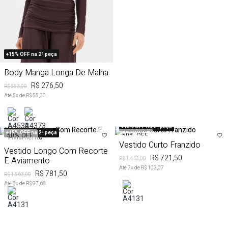
+15% OFF na 2ª peça
Body Manga Longa De Malha
R$ 276,50
R$ 553,00
Até
5
x de
R$ 55,30
+15% OFF na 2ª peça
+15% OFF na 2ª peça
50%
OFF
50%
OFF
Vestido Curto Franzido
Vestido Longo Com Recorte
R$ 721,50
E Aviamento
R$ 1.443,00
Até
7
x de
R$ 103,07
R$ 781,50
R$ 1.563,00
Até
8
x de
R$ 97,68