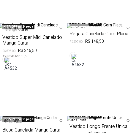
+15% OFF na 2ª peça
+15% OFF na 2ª peça
50%
OFF
50%
OFF
Regata Canelada Com Placa
Vestido Super Midi Canelado
R$ 148,50
Manga Curta
R$ 297,00
R$ 346,50
R$ 693,00
Até
3
x de
R$ 115,50
+15% OFF na 2ª peça
+15% OFF na 2ª peça
50%
OFF
50%
OFF
Vestido Longo Frente Única
Blusa Canelada Manga Curta