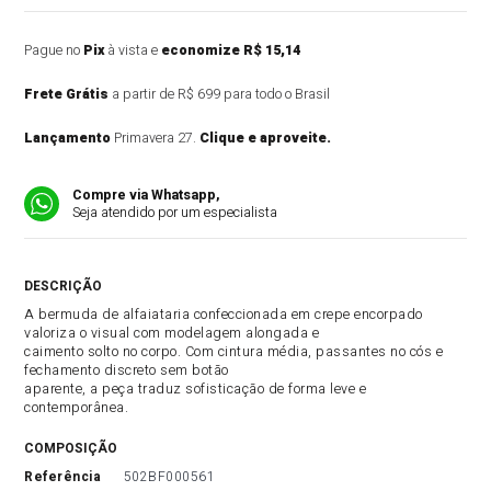
Pague no
Pix
à vista e
economize R$ 15,14
Frete Grátis
a partir de R$ 699 para todo o Brasil
Lançamento
Primavera 27.
Clique e aproveite.
Compre via Whatsapp,
Seja atendido por um especialista
DESCRIÇÃO DO PRODUTO
A bermuda de alfaiataria confeccionada em crepe encorpado
valoriza o visual com modelagem alongada e
caimento solto no corpo. Com cintura média, passantes no cós e
fechamento discreto sem botão
aparente, a peça traduz sofisticação de forma leve e
contemporânea.
COMPOSIÇÃO
referência
502BF000561