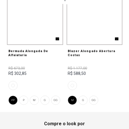
Bermuda Alongada De
Blazer Alongado Abertura
Alfaiataria
Costas
R$ 673,00
R$ 1.177,00
R$ 302,85
R$ 588,50
PP
P
M
G
GG
M
G
GG
Compre o look por