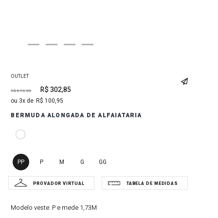
OUTLET
R$
302
,
85
R$
673
,
00
3
R$
100
,
95
BERMUDA ALONGADA DE ALFAIATARIA
PP
P
M
G
GG
Modelo veste:
P e mede 1,73M