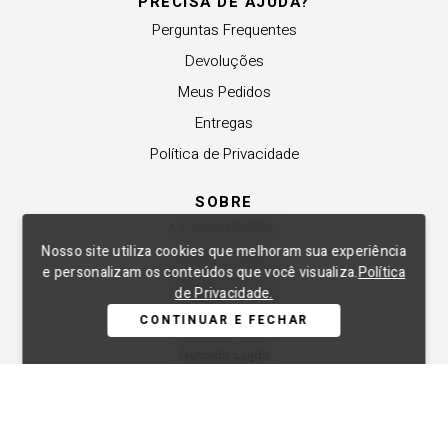
PRECISA DE AJUDA?
Perguntas Frequentes
Devoluções
Meus Pedidos
Entregas
Política de Privacidade
SOBRE
A Lança Perfume
Nosso site utiliza cookies que melhoram sua experiência
Revender a Marca
e personalizam os conteúdos que você visualiza.
Política
Trabalhe Conosco
de Privacidade.
CONTINUAR E FECHAR
Compre Local
Nossas Lojas
APOIO
Central de Atendimento