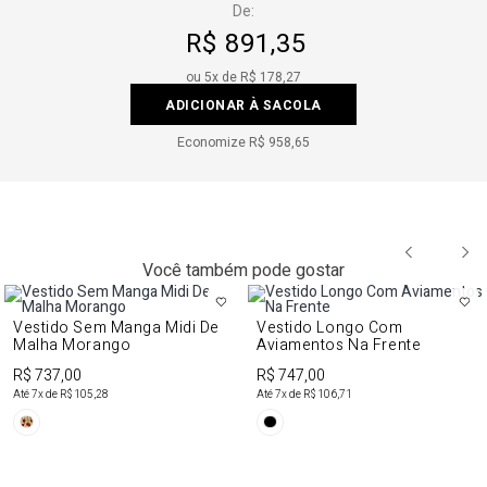
De:
R$ 891,35
ou
5
x de
R$ 178,27
ADICIONAR À SACOLA
Economize
R$ 958,65
Você também pode gostar
Vestido Sem Manga Midi De
Vestido Longo Com
Malha Morango
Aviamentos Na Frente
R$ 737,00
R$ 747,00
Até
7
x de
R$ 105,28
Até
7
x de
R$ 106,71