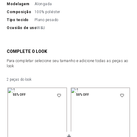
modelagem
Alongada
composição
100% poliéster
tipo tecido
Plano pesado
ocasião de uso
W&U
COMPLETE O LOOK
Para completar selecione seu tamanho e adicione todas as peças ao
look
2 peças do look
55%
OFF
50%
OFF