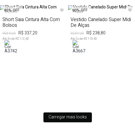
60%
OFF
60%
OFF
Short Saia Cintura Alta Com
Vestido Canelado Super Midi
Bolsos
De Alças
R$ 337,20
R$ 238,80
R$ 843,00
R$ 597,00
Até
3
x de
R$ 112,40
Até
2
x de
R$ 119,40
Carregar mais looks