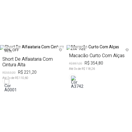
60%
OFF
60%
OFF
Macacão Curto Com Alças
Short De Alfaiataria Com
R$ 354,80
Cintura Alta
R$ 887,00
Até
3
x de
R$ 118,26
R$ 221,20
R$ 553,00
Até
2
x de
R$ 110,60