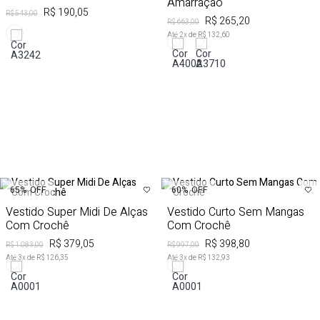
Amarração
R$ 190,05
R$ 543,00
R$ 265,20
R$ 663,00
Até
2
x de
R$ 132,60
65%
OFF
60%
OFF
Vestido Super Midi De Alças
Vestido Curto Sem Mangas
Com Crochê
Com Crochê
R$ 379,05
R$ 398,80
R$ 1.083,00
R$ 997,00
Até
3
x de
R$ 126,35
Até
3
x de
R$ 132,93