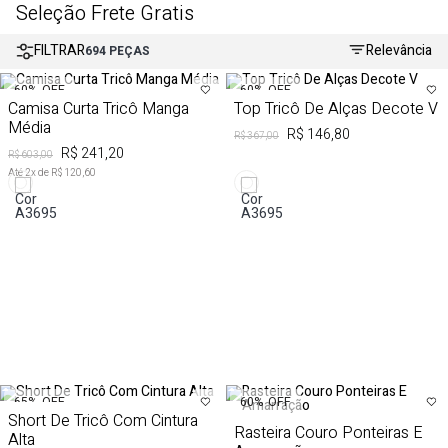
Seleção Frete Gratis
FILTRAR
Relevância
694
PEÇAS
60%
OFF
60%
OFF
Camisa Curta Tricô Manga
Top Tricô De Alças Decote V
Média
R$ 146,80
R$ 367,00
R$ 241,20
R$ 603,00
Até
2
x de
R$ 120,60
65%
OFF
60%
OFF
Short De Tricô Com Cintura
Rasteira Couro Ponteiras E
Alta