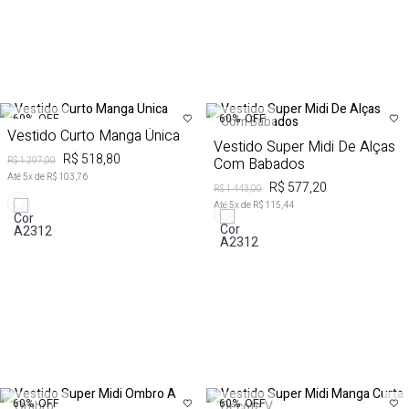
60%
OFF
60%
OFF
Vestido Curto Manga Única
Vestido Super Midi De Alças
R$ 518,80
Com Babados
R$ 1.297,00
Até
5
x de
R$ 103,76
R$ 577,20
R$ 1.443,00
Até
5
x de
R$ 115,44
60%
OFF
60%
OFF