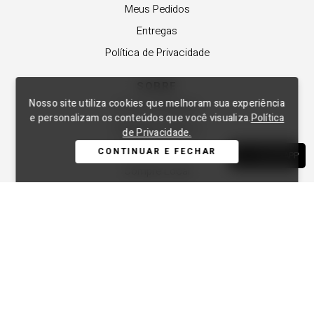
Meus Pedidos
Entregas
Política de Privacidade
SOBRE
Nosso site utiliza cookies que melhoram sua experiência
A Lança Perfume
e personalizam os conteúdos que você visualiza.
Política
Revender a Marca
de Privacidade.
Trabalhe Conosco
CONTINUAR E FECHAR
WHATSAPP
Compre Local
Nossas Lojas
APOIO
Central de Atendimento