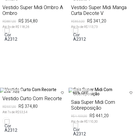
Vestido Super Midi Ombro A
Vestido Super Midi Manga
Ombro
Curta Decote V
R$ 354,80
R$ 341,20
R$ 887,00
R$ 853,00
Até
3
x de
R$ 118,26
Até
3
x de
R$ 113,73
60%
OFF
60%
OFF
Vestido Curto Com Recorte
Saia Super Midi Com
R$ 374,80
Sobreposição
R$ 937,00
Até
7
x de
R$ 53,54
R$ 441,20
R$ 1.103,00
Até
4
x de
R$ 110,30