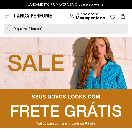
LANÇAMENTO PRIMAVERA 27. Clique e aproveite.
FRETE GRÁTIS | a partir de R$ 699. APROVEITAR >
PERSONAL SHOPPER | garanta benefícios exclusivos. CONSULTAR >
O que você busca?
OUTLET: Até 65% OFF + 15% na 2ª peça. Confira >
LANÇAMENTO PRIMAVERA 27. Clique e aproveite.