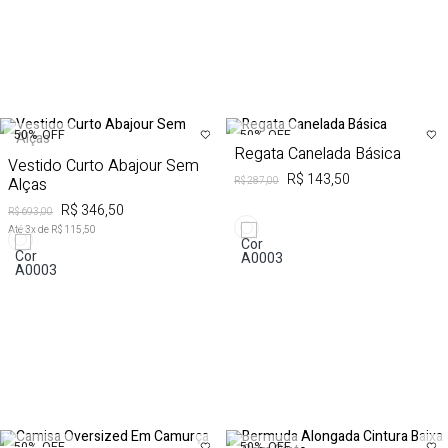
50%
OFF
50%
OFF
Regata Canelada Básica
Vestido Curto Abajour Sem
R$ 143,50
Alças
R$ 287,00
R$ 346,50
R$ 693,00
Até
3
x de
R$ 115,50
50%
OFF
50%
OFF