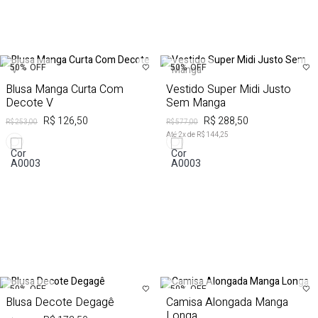
50%
OFF
50%
OFF
Blusa Manga Curta Com
Vestido Super Midi Justo
Decote V
Sem Manga
R$ 126,50
R$ 288,50
R$ 253,00
R$ 577,00
Até
2
x de
R$ 144,25
50%
OFF
50%
OFF
Blusa Decote Degagê
Camisa Alongada Manga
Longa