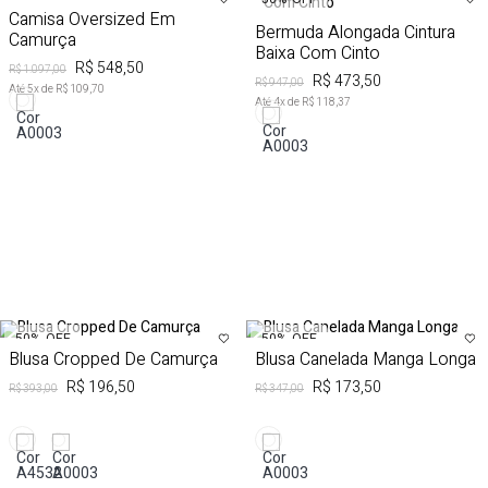
Camisa Oversized Em
Bermuda Alongada Cintura
Camurça
Baixa Com Cinto
R$ 548,50
R$ 1.097,00
R$ 473,50
R$ 947,00
Até
5
x de
R$ 109,70
Até
4
x de
R$ 118,37
50%
OFF
50%
OFF
Blusa Cropped De Camurça
Blusa Canelada Manga Longa
R$ 196,50
R$ 173,50
R$ 393,00
R$ 347,00