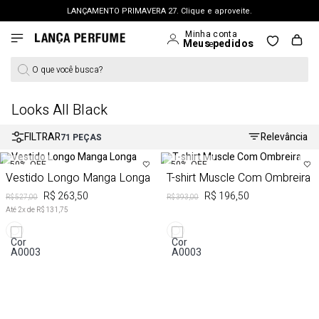
LANÇAMENTO PRIMAVERA 27. Clique e aproveite.
FRETE GRÁTIS | a partir de R$ 699. APROVEITAR >
PERSONAL SHOPPER | garanta benefícios exclusivos. CONSULTAR >
O que você busca?
OUTLET: Até 65% OFF + 15% na 2ª peça. Confira >
LANÇAMENTO PRIMAVERA 27. Clique e aproveite.
Looks All Black
FILTRAR
Relevância
71
PEÇAS
50%
OFF
50%
OFF
Vestido Longo Manga Longa
T-shirt Muscle Com Ombreira
R$ 263,50
R$ 196,50
R$ 527,00
R$ 393,00
Até
2
x de
R$ 131,75