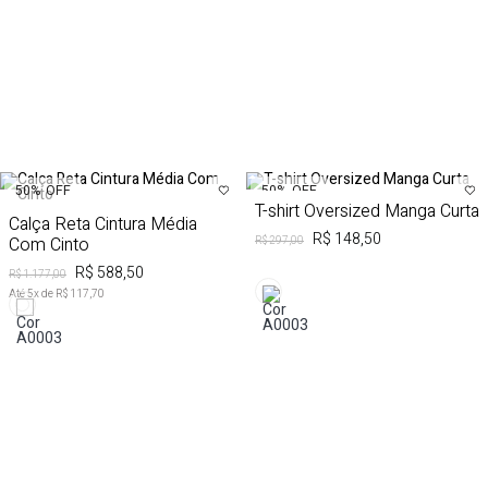
50%
OFF
50%
OFF
T-shirt Oversized Manga Curta
Calça Reta Cintura Média
R$ 148,50
Com Cinto
R$ 297,00
R$ 588,50
R$ 1.177,00
Até
5
x de
R$ 117,70