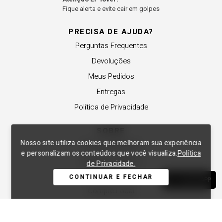
Fique alerta e evite cair em golpes
PRECISA DE AJUDA?
Perguntas Frequentes
Devoluções
Meus Pedidos
Entregas
Política de Privacidade
SOBRE
Nosso site utiliza cookies que melhoram sua experiência
A Lança Perfume
e personalizam os conteúdos que você visualiza.
Política
Revender a Marca
de Privacidade.
Trabalhe Conosco
CONTINUAR E FECHAR
WHATSAPP
Compre Local
Nossas Lojas