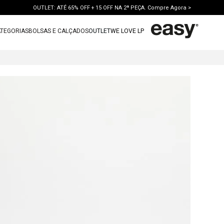
OUTLET: ATÉ 65% OFF + 15 OFF NA 2ª PEÇA. Compre Agora >
TEGORIAS
BOLSAS E CALÇADOS
OUTLET
WE LOVE LP
TERMOS MAIS BUSCADOS
1
º
vestido
2
º
bolsa
3
º
calca jeans
4
º
blusa
5
º
calca
6
º
vestido curto
7
º
bota
8
º
tenis
9
º
t shirt
10
º
saia