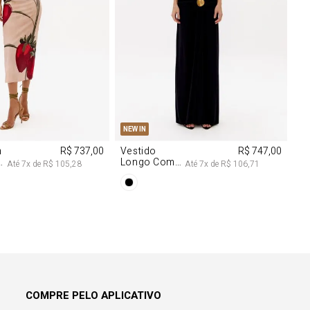
M
G
PP
P
M
G
NEW IN
m
R$ 737,00
Vestido
R$ 747,00
Longo Com
Até
7
x de
R$ 105,28
Até
7
x de
R$ 106,71
Aviamentos
Na Frente
COMPRE PELO APLICATIVO