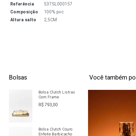
referência
537SL000157
composição
100% pvc
altura salto
2,5CM
Bolsas
Você também po
Bolsa Clutch Listras
Com Frame
R$
793
,
00
Bolsa Clutch Couro
Enfeite Barbicacho