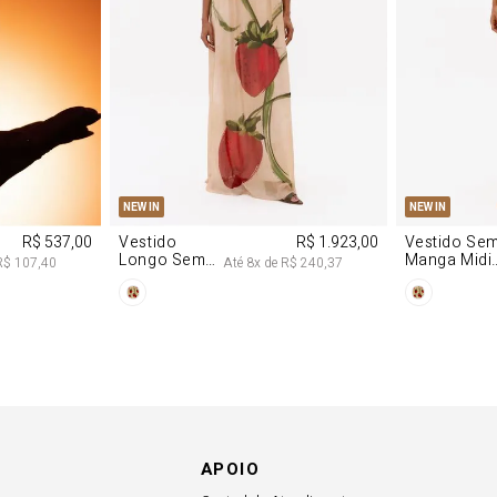
P
M
G
PP
P
NEW IN
NEW IN
R$ 537,00
Vestido
R$ 1.923,00
Vestido Se
Longo Sem
Manga Midi
R$ 107,40
Até
8
x de
R$ 240,37
Alças De
De Malha
Chiffon
Morango
Morango
APOIO