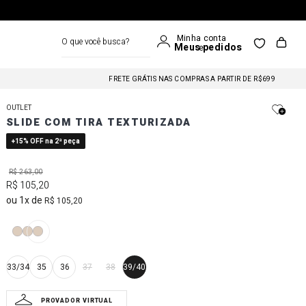
O que você busca?
FRETE GRÁTIS NAS COMPRAS A PARTIR DE R$699
FRETE GRÁTIS NAS COMPRAS A PARTIR DE R$699
OUTLET
SLIDE COM TIRA TEXTURIZADA
FRETE GRÁTIS NAS COMPRAS A PARTIR DE R$699
+15% OFF na 2ª peça
R$
263
,
00
R$
105
,
20
1
R$
105
,
20