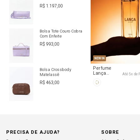
R$
1
.
197
,
00
Bolsa Tote Couro Cobra
Com Enfeite
R$
993
,
00
U
NEW IN
Perfume
Bolsa Crossbody
Lança
Até
5
x de
Matelassê
Origine 50ml
R$
463
,
00
PRECISA DE AJUDA?
SOBRE